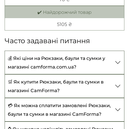
✔️ Найдорожчий товар
5105 ₴
Часто задавані питання
💰 Які ціни на Рюкзаки, баули та сумки у
магазині camforma.com.ua?
Ціни на Рюкзаки, баули та сумки починаються
🛒 Як купити Рюкзаки, баули та сумки в
від 70 ₴ до 5105 ₴
магазині CamForma?
Щоб купити Рюкзаки, баули та сумки, виберіть
💳 Як можна сплатити замовлені Рюкзаки,
потрібний товар, додайте до кошика та
баули та сумки в магазині CamForma?
оформіть замовлення із зазначенням усіх
Наразі доступні такі варіанти оплати:
⌚ Як швидко надішліть замовлені Рюкзаки,