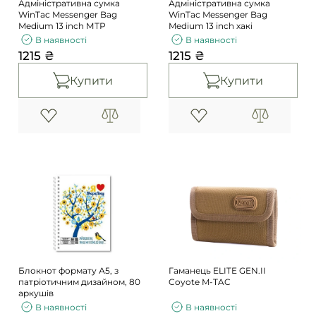
Адміністративна сумка
Адміністративна сумка
WinTac Messenger Bag
WinTac Messenger Bag
Medium 13 inch МТР
Medium 13 inch хакі
В наявності
В наявності
1215 ₴
1215 ₴
Купити
Купити
Блокнот формату А5, з
Гаманець ELITE GEN.II
патріотичним дизайном, 80
Coyote M-TAC
аркушів
В наявності
В наявності