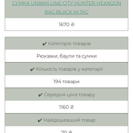
СУМКА URBAN LINE CITY HUNTER HEXAGON
BAG BLACK M-TAC
1670 ₴
✔️ Категорія товарів
Рюкзаки, баули та сумки
✔️ Кількість товарів у категорії
194 товари
✔️ Середня ціна товару
1160 ₴
✔️ Найдешевший товар
70 ₴