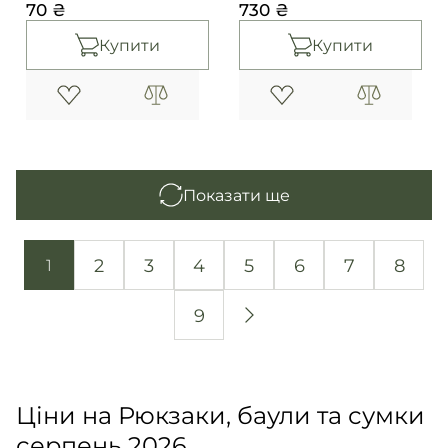
70 ₴
730 ₴
Купити
Купити
Показати ще
2
3
4
5
6
7
8
1
9
Ціни на Рюкзаки, баули та сумки
серпень 2026