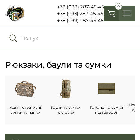
+38 (098) 287-45-45
0
+38 (093) 287-45-45
+38 (099) 287-45-45
Головні убори
Одяг
0
Порівняння
Взуття
Рюкзаки, баули та сумки
Екіпірування та спорядження
0
Обране
Аксесуари
Увійти
Ліхтарі , біноклі та елементи живлення
Несес
Адміністративні
Баули та сумки-
Гаманці та сумки
для
сумки та папки
рюкзаки
під телефон
Ножі та мультитули
п
Мова:
RU
UA
Шеврони, патчі та нашивки