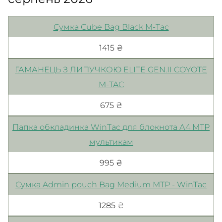
Сумка Cube Bag Black M-Tac
1415 ₴
ГАМАНЕЦЬ З ЛИПУЧКОЮ ELITE GEN.II COYOTE
M-TAC
675 ₴
Папка обкладинка WinTac для блокнота А4 MТР
мультикам
995 ₴
Сумка Admin pouch Bag Medium МТР - WinTac
1285 ₴