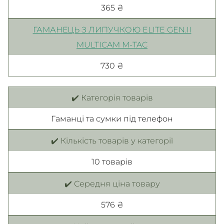
365 ₴
ГАМАНЕЦЬ З ЛИПУЧКОЮ ELITE GEN.II
MULTICAM M-TAC
730 ₴
✔️ Категорія товарів
Гаманці та сумки під телефон
✔️ Кількість товарів у категорії
10 товарiв
✔️ Середня ціна товару
576 ₴