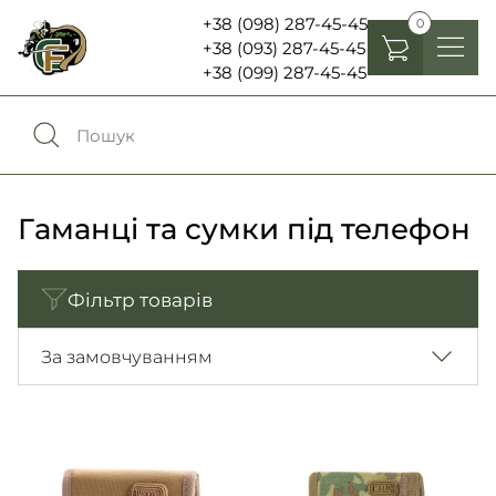
+38 (098) 287-45-45
0
+38 (093) 287-45-45
+38 (099) 287-45-45
Головні убори
Одяг
0
Порівняння
Взуття
Гаманці та сумки під телефон
Екіпірування та спорядження
0
Обране
Фільтр товарів
Аксесуари
Увійти
За замовчуванням
Ліхтарі , біноклі та елементи живлення
Ножі та мультитули
Мова:
RU
UA
Шеврони, патчі та нашивки