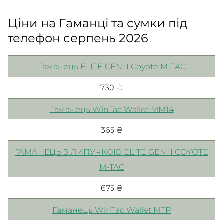
Ціни на Гаманці та сумки під
телефон серпень 2026
Гаманець ELITE GEN.II Coyote M-TAC
730 ₴
Гаманець WinTac Wallet ММ14
365 ₴
ГАМАНЕЦЬ З ЛИПУЧКОЮ ELITE GEN.II COYOTE
M-TAC
675 ₴
Гаманець WinTac Wallet МТР