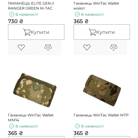
ГАМАНЕЦЬ ELITE GEN.II
Гаманець WinTac Wallet
RANGER GREEN M-TAC
койот
В наявності
В наявності
730 ₴
365 ₴
Купити
Купити
Гаманець WinTac Wallet
Гаманець WinTac Wallet МТР
ММ14
В наявності
В наявності
365 ₴
365 ₴