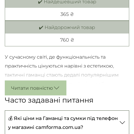
✔️ Найдешевший товар
365 ₴
✔️ Найдорожчий товар
760 ₴
У сучасному світі, де функціональність та
практичність цінуються нарівні з естетикою,
тактичні гаманці стають дедалі популярнішим
аксесуаром. Ці компактні та міцні вироби,
Читати повністю
спеціально розроблені для захисників та
Часто задавані питання
співробітників спецслужб, забезпечують
зручність та надійність зберігання купюр.
💰 Які ціни на Гаманці та сумки під телефон
Тактичний гаманець — це не просто місце для
у магазині camforma.com.ua?
зберігання грошей і карт, а