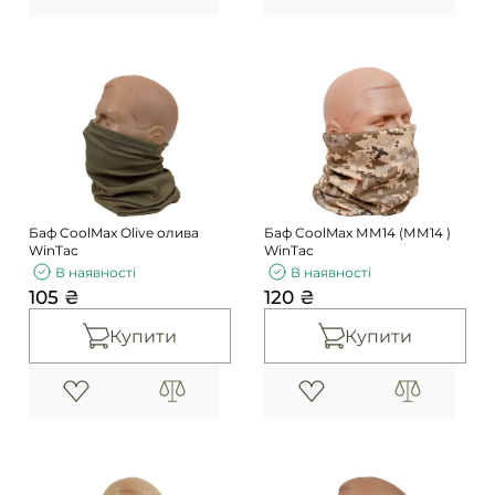
Баф CoolMax Olive олива
Баф CoolMax ММ14 (ММ14 )
WinTac
WinTac
В наявності
В наявності
105 ₴
120 ₴
Купити
Купити