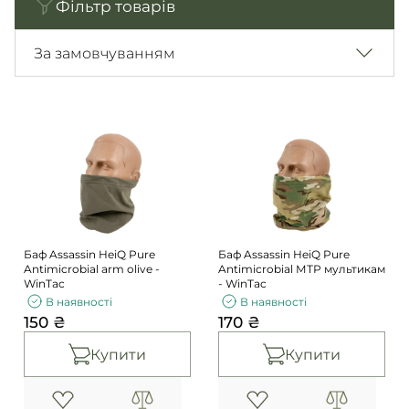
Фільтр товарів
Погони
Каталог
Фурнітура
За замовчуванням
Акції
Second Hand NATO
Контакти
Про нас
Доставка і оплата
Повернення та обмін
Баф Assassin HeiQ Pure
Баф Assassin HeiQ Pure
Antimicrobial arm olive -
Antimicrobial МТР мультикам
WinTac
- WinTac
В наявності
В наявності
150 ₴
170 ₴
Купити
Купити