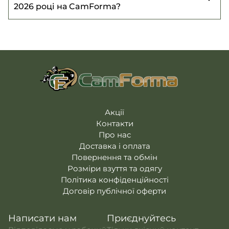
Баф трикотажний Мультикам (Multicam)
2026 році на CamForma?
Баф флісовий Ultrasoft мультикам WinTac
-
WinTac
- 90 ₴
185 ₴
Баф флісовий чорний WinTac
- 175 ₴
Баф флісовий Ultrasoft ММ14 (ММ14 ) WinTac
Баф CoolMax чорний WinTac
- 105 ₴
- 185 ₴
Баф CoolMax Olive олива WinTac
- 105 ₴
Акції
Контакти
Про нас
Доставка і оплата
Повернення та обмін
Розміри взуття та одягу
Політика конфіденційності
Договір публічної оферти
Написати нам
Приєднуйтесь