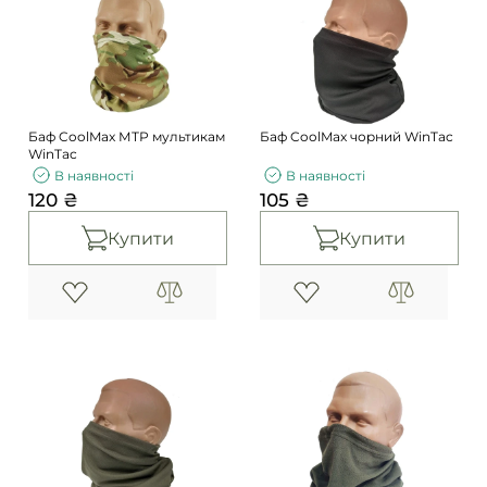
Баф CoolMax МТР мультикам
Баф CoolMax чорний WinTac
WinTac
В наявності
В наявності
120 ₴
105 ₴
Купити
Купити