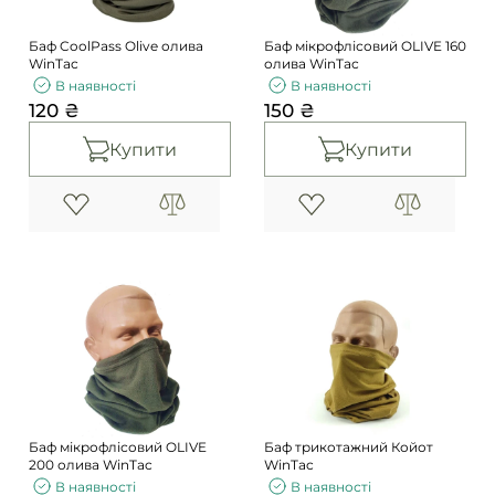
Баф CoolPass Olive олива
Баф мікрофлісовий OLIVE 160
WinTac
олива WinTac
В наявності
В наявності
120 ₴
150 ₴
Купити
Купити
Баф мікрофлісовий OLIVE
Баф трикотажний Койот
200 олива WinTac
WinTac
В наявності
В наявності