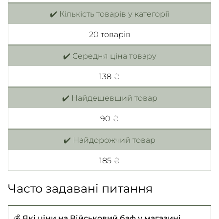
✔️ Кількість товарів у категорії
20 товарiв
✔️ Середня ціна товару
138 ₴
✔️ Найдешевший товар
90 ₴
✔️ Найдорожчий товар
185 ₴
Часто задавані питання
💰 Які ціни на Військовий баф у магазині