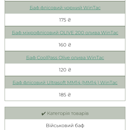
Баф флісовий чорний WinTac
175 ₴
Баф мікрофлісовий OLIVE 200 олива WinTac
160 ₴
Баф CoolPass Olive олива WinTac
120 ₴
Баф флісовий Ultrasoft ММ14 (ММ14 ) WinTac
185 ₴
✔️ Категорія товарів
Військовий баф