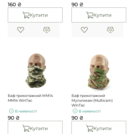
160 ₴
90 ₴
Купити
Купити
Баф трикотажний ММ14
Баф трикотажний
MM14 WinTac
Мультикам (Multicam)
WinTac
В наявності
В наявності
90 ₴
90 ₴
Купити
Купити