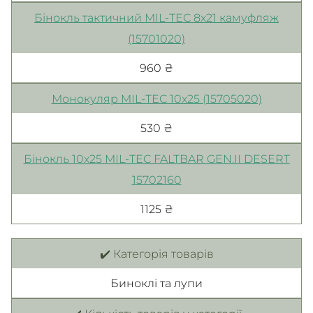
Бінокль тактичний MIL-TEC 8х21 камуфляж
(15701020)
960 ₴
Монокуляр MIL-TEC 10x25 (15705020)
530 ₴
Бінокль 10х25 MIL-TEC FALTBAR GEN.II DESERT
15702160
1125 ₴
✔️ Категорія товарів
Биноклі та лупи