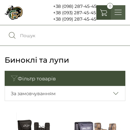
+38 (098) 287-45-45
0
+38 (093) 287-45-45
+38 (099) 287-45-45
Головні убори
Одяг
0
Порівняння
Взуття
Биноклі та лупи
Екіпірування та спорядження
0
Обране
Фільтр товарів
Аксесуари
Увійти
За замовчуванням
Ліхтарі , біноклі та елементи живлення
Ножі та мультитули
Мова:
RU
UA
Шеврони, патчі та нашивки