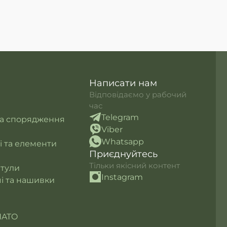
Написати нам
Відповідаємо у рабочий
час
Telegram
та спорядження
Viber
Whatsapp
лі та елементи
Приєднуйтесь
Тільки якісний контент
итули
Instagram
і та нашивки
NATO