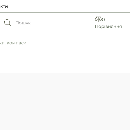
кти
0
Порівняння
ки, компаси