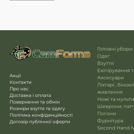
Головні убори
Одяг
Взуття
Екіпірування 
Акції
Аксесуари
Контакти
Ліхтарі , бінок
Про нас
живлення
Доставка і оплата
Ножі та мульт
Повернення та обмін
Шеврони, патч
Розміри взуття та одягу
Погони
Політика конфіденційності
Фурнітура
Договір публічної оферти
Second Hand 