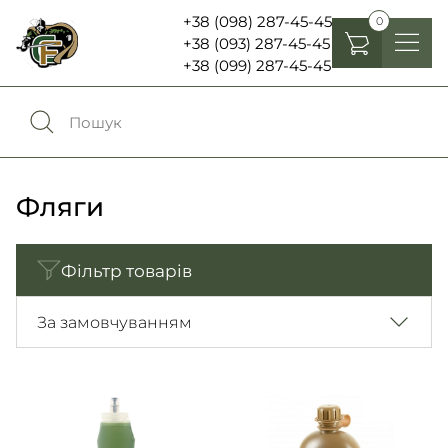
+38 (098) 287-45-45
0
+38 (093) 287-45-45
+38 (099) 287-45-45
Головні убори
Одяг
0
Порівняння
Взуття
Фляги
Екіпірування та спорядження
0
Обране
Фільтр товарів
Аксесуари
Увійти
За замовчуванням
Ліхтарі , біноклі та елементи живлення
Ножі та мультитули
Мова:
RU
UA
Шеврони, патчі та нашивки