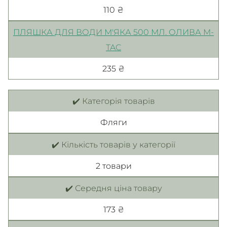
110 ₴
ПЛЯШКА ДЛЯ ВОДИ М'ЯКА 500 МЛ. ОЛИВА M-
TAC
235 ₴
✔️ Категорія товарів
Фляги
✔️ Кількість товарів у категорії
2 товари
✔️ Середня ціна товару
173 ₴