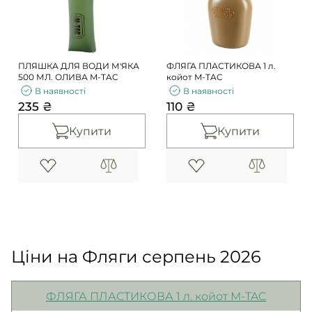
Погони
Каталог
Фурнітура
Акції
Second Hand NATO
ПЛЯШКА ДЛЯ ВОДИ М'ЯКА
ФЛЯГА ПЛАСТИКОВА 1 л.
Контакти
500 МЛ. ОЛИВА M-TAC
койот M-TAC
В наявності
В наявності
Про нас
235 ₴
110 ₴
Доставка і оплата
Купити
Купити
Повернення та обмін
Ціни на Фляги серпень 2026
ФЛЯГА ПЛАСТИКОВА 1 л. койот M-TAC