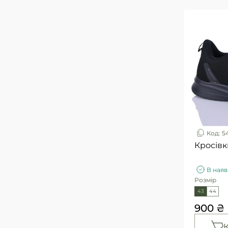
5
44(11)
39
45
5
45(12)
37
46
2
46,5
4
46(13)
23
47
1
47(14)
1
48
1
48,5
1
240
Код: 5
Кросівк
В наяв
Розмір
43
44
900 ₴