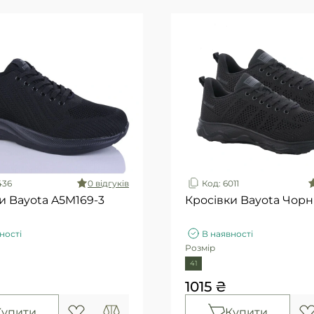
436
0 вiдгукiв
Код: 6011
и Bayota A5M169-3
Кросівки Bayota Чорн
ності
В наявності
Розмір
41
1015 ₴
Купити
Купити