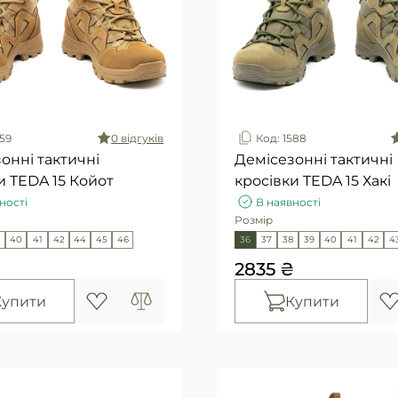
559
0 вiдгукiв
Код: 1588
онні тактичні
Демісезонні тактичні
и TEDA 15 Койот
кросівки TEDA 15 Хакі
ності
В наявності
Розмір
40
41
42
44
45
46
36
37
38
39
40
41
42
4
₴
2835 ₴
Купити
Купити