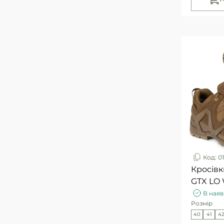
Код: 0
Кросівк
GTX 
В наяв
Розмір
40
41
4