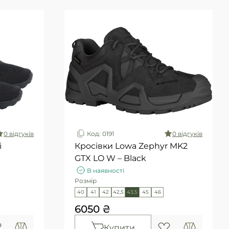
0 вiдгукiв
Код: 0191
0 вiдгукiв
і
Кросівки Lowa Zephyr MK2
GTX LO W – Black
В наявності
Розмір
40
41
42
42,5
43,5
45
46
6050 ₴
Купити