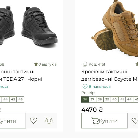
558
0 вiдгукiв
Код: 4161
онні тактичні
Кросiвки тактичні
и TEDA 27+ Чорні
демісезонні Coyote M
ності
В наявності
Розмір
3
44
45
46
36
37
38
39
40
41
44
4
₴
4470 ₴
Купити
Купити