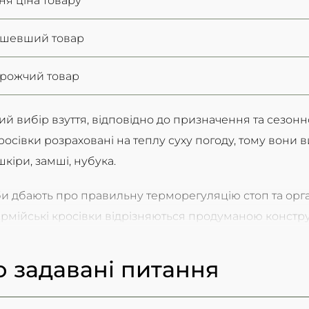
ешевший товар
орожчий товар
й вибір взуття, відповідно до призначення та сезонно
росівки розраховані на теплу суху погоду, тому вони в
кіри, замші, нубука.
би дбають про правильну терморегуляцію стоп та орга
рмійські кросівки відрізняються продуманою констру
.
о задавані питання
ктеристики тактичного вз