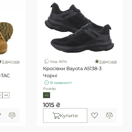
0 вiдгукiв
Код: 6014
0 вiдгукiв
Кросівки Bayota A5138-3
-TAC
Чорні
В наявності
Розмір
5
46
42
1015 ₴
Купити