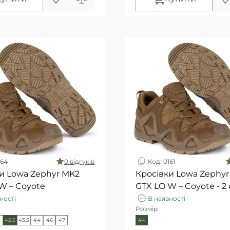
164
0 вiдгукiв
Код: 0161
и Lowa Zephyr MK2
Кросівки Lowa Zephy
LO W – Coyote
GTX LO W – Coyote - 2
ності
В наявності
Розмір
2
42,5
43,5
44
46
47
44