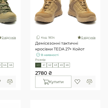
0 вiдгукiв
Код: 1834
0 вiдгукiв
Демісезонні тактичні
кросівки TEDA 27+ Койот
В наявності
Розмір
3
44
46
40
41
42
43
45
46
2780 ₴
Купити