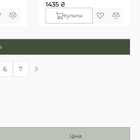
1435 ₴
Купити
е
6
7
Ціна