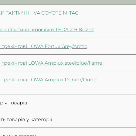
И ТАКТИЧНІ IVA COYOTE M-TAC
нні тактичні кросівки TEDA 27+ Койот
 трекінгові LOWA Fortux Grey/Arctic
 трекінгові LOWA Amplux steelblue/flame
и трекінгові LOWA Amplux Denim/Dune
орія товарів
сть товарів у категорії
ня ціна товару