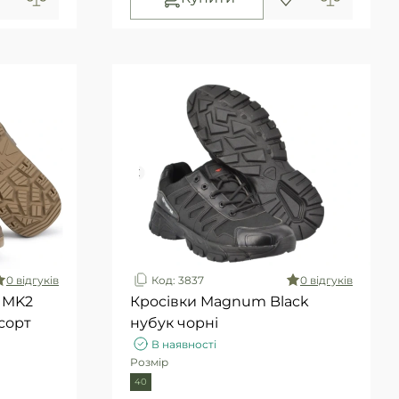
0 вiдгукiв
Код: 3837
0 вiдгукiв
r MK2
Кросівки Magnum Black
 сорт
нубук чорні
В наявності
Розмір
40