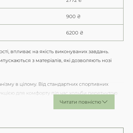
900 ₴
6200 ₴
сті, впливає на якість виконуваних завдань.
ипускаються з матеріалів, які дозволяють нозі
нізму в цілому. Від стандартних спортивних
кцією для комфорту під час ходьби перетнутою
Читати повністю
уття