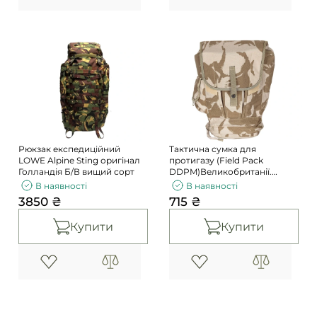
Рюкзак експедиційний
Тактична сумка для
LOWE Alpine Sting оригінал
протигазу (Field Pack
Голландія Б/В вищий сорт
DDPM)Великобританії.
Оригінал. Склад
В наявності
В наявності
3850 ₴
715 ₴
Купити
Купити