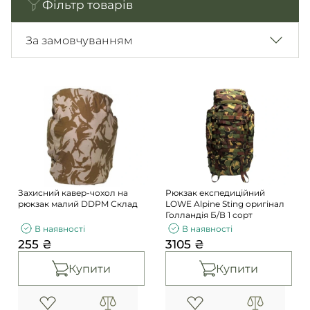
Фільтр товарів
Погони
Каталог
Фурнітура
За замовчуванням
Акції
Second Hand NATO
Контакти
Про нас
Доставка і оплата
Повернення та обмін
Захисний кавер-чохол на
Рюкзак експедиційний
рюкзак малий DDPM Склад
LOWE Alpine Sting оригінал
Голландія Б/В 1 сорт
В наявності
В наявності
255 ₴
3105 ₴
Купити
Купити