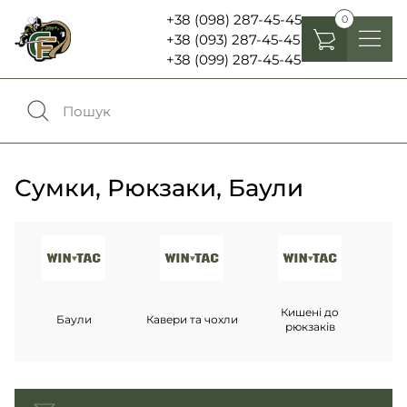
+38 (098) 287-45-45
0
+38 (093) 287-45-45
+38 (099) 287-45-45
Головні убори
Одяг
0
Порівняння
Взуття
Сумки, Рюкзаки, Баули
Екіпірування та спорядження
0
Обране
Аксесуари
Увійти
Ліхтарі , біноклі та елементи живлення
Кишені до
Баули
Кавери та чохли
рюкзаків
Ножі та мультитули
Мова:
RU
UA
Шеврони, патчі та нашивки