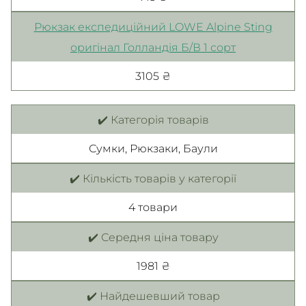
Рюкзак експедиційний LOWE Alpine Sting
оригінал Голландія Б/В 1 сорт
3105 ₴
✔️ Категорія товарів
Сумки, Рюкзаки, Баули
✔️ Кількість товарів у категорії
4 товари
✔️ Середня ціна товару
1981 ₴
✔️ Найдешевший товар