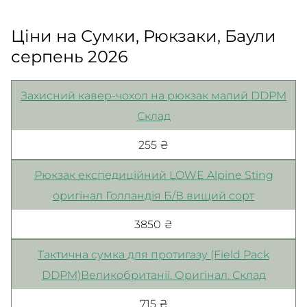
Ціни на Сумки, Рюкзаки, Баули
серпень 2026
Захисний кавер-чохол на рюкзак малий DDPM
Склад
255 ₴
Рюкзак експедиційний LOWE Alpine Sting
оригінал Голландія Б/В вищий сорт
3850 ₴
Тактична сумка для протигазу (Field Pack
DDPM)Великобританії. Оригінал. Склад
715 ₴