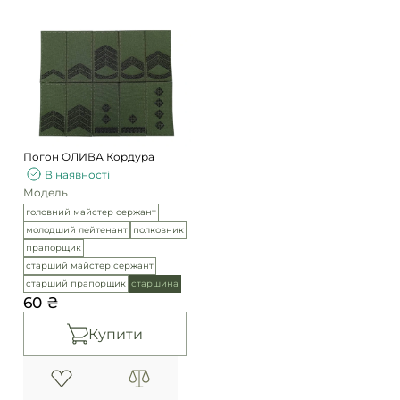
Погон ОЛИВА Кордура
В наявності
Модель
головний майстер сержант
молодший лейтенант
полковник
прапорщик
старший майстер сержант
старший прапорщик
старшина
60 ₴
Купити