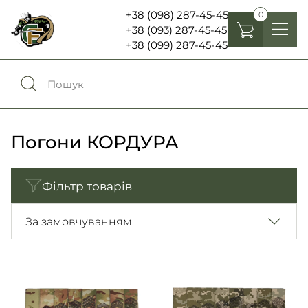
+38 (098) 287-45-45
0
+38 (093) 287-45-45
+38 (099) 287-45-45
Головні убори
Одяг
0
Порівняння
Взуття
Погони КОРДУРА
Екіпірування та спорядження
0
Обране
Фільтр товарів
Аксесуари
Увійти
За замовчуванням
Ліхтарі , біноклі та елементи живлення
Ножі та мультитули
Мова:
RU
UA
Шеврони, патчі та нашивки