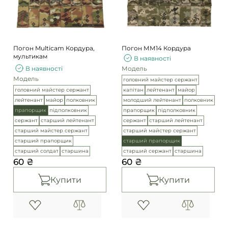
Погони
Каталог
Фурнітура
Акції
Second Hand NATO
Погон Multicam Кордура,
Погон ММ14 Кордура
Контакти
мультикам
В наявності
В наявності
Модель
Про нас
Модель
головний майстер сержант
Доставка і оплата
головний майстер сержант
капітан
лейтенант
майор
Повернення та обмін
лейтенант
майор
полковник
молодший лейтенант
полковник
прапорщик
підполковник
прапорщик
підполковник
сержант
старший лейтенант
сержант
старший лейтенант
старший майстер сержант
старший майстер сержант
старший прапорщик
старший прапорщик
старший солдат
старшина
старший сержант
старшина
60 ₴
60 ₴
Купити
Купити