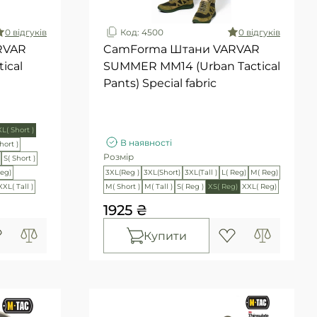
0 вiдгукiв
Код: 4500
0 вiдгукiв
RVAR
CamForma Штани VARVAR
ical
SUMMER MM14 (Urban Tactical
Pants) Special fabric
L( Short )
В наявності
hort )
Розмір
S( Short )
Reg)
3XL(Reg )
3XL(Short)
3XL(Tall )
L( Reg)
M( Reg)
XXL( Tall )
M( Short )
M( Tall )
S( Reg )
XS( Reg)
XXL( Reg)
1925 ₴
Купити