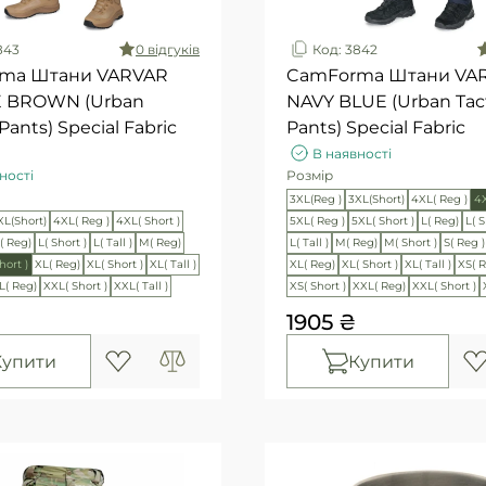
843
0 вiдгукiв
Код: 3842
ma Штани VARVAR
CamForma Штани VA
 BROWN (Urban
NAVY BLUE (Urban Tact
 Pants) Special Fabric
Pants) Special Fabric
В наявності
ності
Розмір
3XL(Reg )
3XL(Short)
4XL( Reg )
4X
XL(Short)
4XL( Reg )
4XL( Short )
5XL( Reg )
5XL( Short )
L( Reg)
L( S
( Reg)
L( Short )
L( Tall )
M( Reg)
L( Tall )
M( Reg)
M( Short )
S( Reg )
hort )
XL( Reg)
XL( Short )
XL( Tall )
XL( Reg)
XL( Short )
XL( Tall )
XS( 
L( Reg)
XXL( Short )
XXL( Tall )
XS( Short )
XXL( Reg)
XXL( Short )
1905 ₴
Купити
Купити