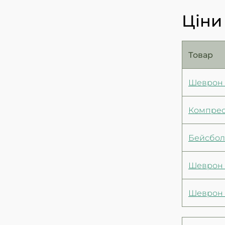
38/32
1
38/34
Ціни
1
38 (252мм)
52
39
11
39(6)
Товар
15
39-42
1
39 (5М)
Шеврон П
4
39.5
90
40
4
40/3
Компресі
15
40(7)
2
40-41
Бейсбол
5
40-42
2
40-45
Шеврон 
4
40/32
2
40/34
Шеврон П
1
40 (6М)
1
40 (265мм)
91
41