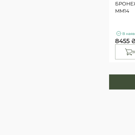
БРОНЕЖ
2
34/34
MM14
1
34.5
1
35
31
35-37
45
36
В наяв
8455 
1
36(2)
1
36-39
2
36/30
4
36/32
3
36/34
2
36.5
44
37
3
37.5
51
38
3
38/3
6
38(5)
46
38-40
2
38/30
4