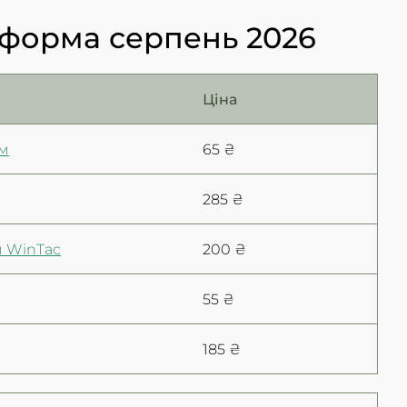
мформа серпень 2026
Ціна
см
65 ₴
285 ₴
я WinTac
200 ₴
55 ₴
185 ₴