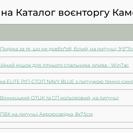
 на Каталог воєнторгу Ка
одяка за те, що не довбо*об, білий, на липучці, 9,5*7
йний мішок для літнього спальника, олива - WinTac
ка ELITE РІП-СТОП NAVY BLUE з липучкою темно-син
Вінницький ОТЦК та СП кольоровий, на липучці
ВХ на липучці Аеророзвідка, 8х7,5см