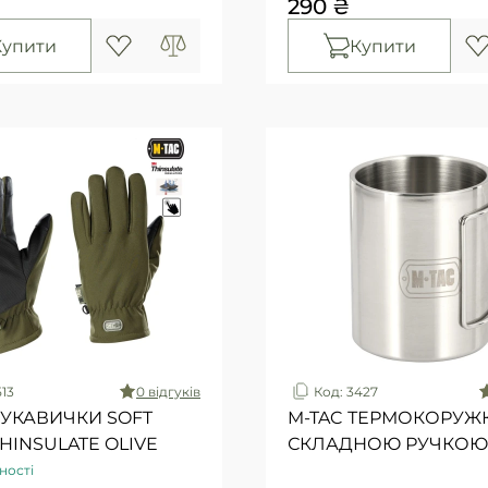
290 ₴
Купити
Купити
513
0 вiдгукiв
Код: 3427
РУКАВИЧКИ SOFT
M-TAC ТЕРМОКОРУЖК
THINSULATE OLIVE
СКЛАДНОЮ РУЧКОЮ
ності