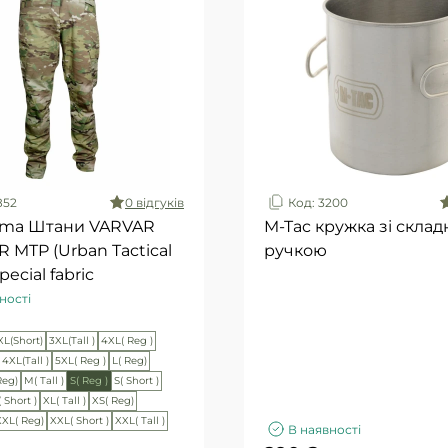
852
0 вiдгукiв
Код: 3200
ma Штани VARVAR
M-Tac кружка зі скла
MTP (Urban Tactical
ручкою
pecial fabric
ності
XL(Short)
3XL(Tall )
4XL( Reg )
4XL(Tall )
5XL( Reg )
L( Reg)
Reg)
M( Tall )
S( Reg )
S( Short )
 Short )
XL( Tall )
XS( Reg)
XXL( Reg)
XXL( Short )
XXL( Tall )
В наявності