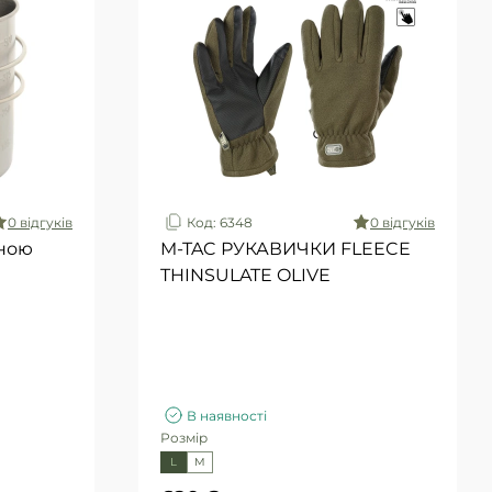
0 вiдгукiв
Код: 6348
0 вiдгукiв
дною
M-TAC РУКАВИЧКИ FLEECE
THINSULATE OLIVE
В наявності
Розмір
L
M