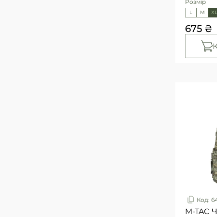
Розмір
3
26/30
L
M
X
3
26/32
675 ₴
1
27/72/88
1
27/80/96
1
27/84/100
1
28/28
3
28/30
4
28/32
3
30/30
4
30/32
2
30/34
1
30/80/96
1
30/84/100
1
30/88/104
3
32/30
4
32/32
3
32/34
Код: 6
2
34/30
M-TAC 
4
34/32