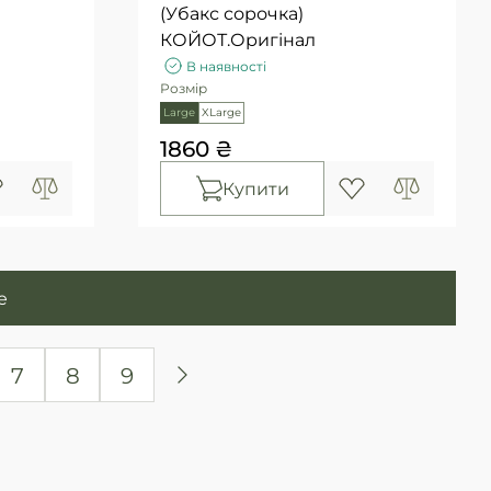
(Убакс сорочка)
КОЙОТ.Оригінал
В наявності
Розмір
Large
XLarge
1860 ₴
Купити
е
7
8
9