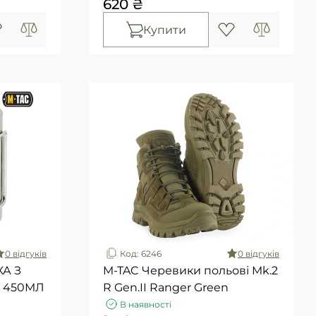
620 ₴
Купити
0 вiдгукiв
Код: 6246
0 вiдгукiв
А З
M-TAC Черевики польові Mk.2
 450МЛ
R Gen.II Ranger Green
В наявності