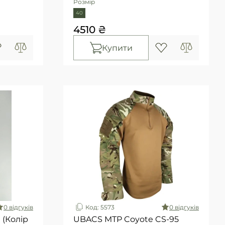
Розмір
40
4510 ₴
Купити
0 вiдгукiв
Код: 5573
0 вiдгукiв
 (Колір
UBACS MTP Coyote CS-95