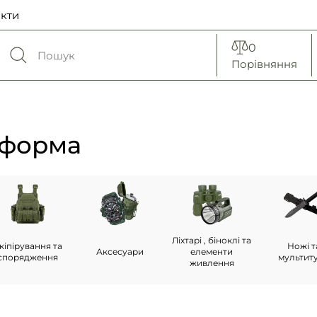
кти
0
Порівняння
мформа
Ліхтарі , біноклі та
кіпірування та
Ножі т
Аксесуари
елементи
спорядження
мультит
живлення