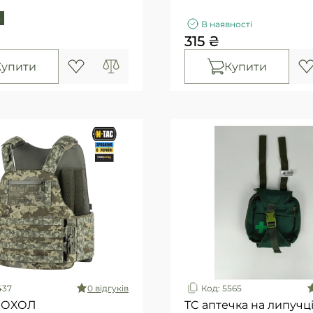
L
В наявності
315 ₴
Купити
Купити
437
0 вiдгукiв
Код: 5565
ЧОХОЛ
TC аптечка на липучці