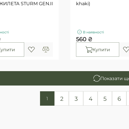
ИЛЕТА STURM GEN.II
khaki)
ності
В наявності
₴
560 ₴
Купити
Купити
Показати щ
2
3
4
5
6
1