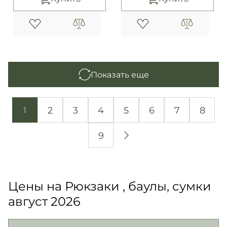
Показать еще
2
3
4
5
6
7
8
1
9
Цены на Рюкзаки , баулы, сумки
август 2026