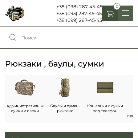
+38 (098) 287-45-45
0
+38 (093) 287-45-45
+38 (099) 287-45-45
Головные уборы
Одежда
0
Сравнение
Обувь
Рюкзаки , баулы, сумки
Экипировка и снаряжение
0
Избранное
Аксесуары
Войти
Фонари, бинокли и елементы питания
Не
Административные
Баулы и сумки-
Кошельки и сумки
с
сумки и папки
рюкзаки
под телефон
т
прин
Язык:
RU
UA
Шевроны, патчи , нашивки