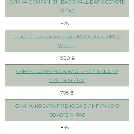
СУМКА COMPANION BAG SMALL DARK COYOTE
M-TAC
625 ₴
Рюкзак баул тактический MM14 125 л. ММ14-
WinTac
1590 ₴
СУМКА COMPANION BAG LARGE RANGER
GREEN M - TAC
705 ₴
СУМКА-КОБУРА ПЛЕЧОВА З ЛИПУЧКОЮ
COYOTE M-TAC
855 ₴