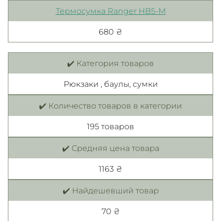
Термосумка Ranger HB5-M
680 ₴
✔️ Категория товаров
Рюкзаки , баулы, сумки
✔️ Количество товаров в категории
195 товаров
✔️ Средняя цена товара
1163 ₴
✔️ Найдешевший товар
70 ₴