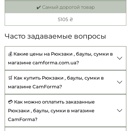
✔️ Самый дорогой товар
5105 ₴
Часто задаваемые вопросы
💰 Какие цены на Рюкзаки , баулы, сумки в
магазине camforma.com.ua?
Цены на Рюкзаки , баулы, сумки начинаются от
🛒 Как купить Рюкзаки , баулы, сумки в
70 ₴ до 5105 ₴
магазине CamForma?
Чтобы купить Рюкзаки , баулы, сумки,
💳 Как можно оплатить заказанные
выберите нужный товар, добавьте его в
Рюкзаки , баулы, сумки в магазине
корзину и оформите заказ с указанием всех
CamForma?
необходимых данных. Или позвоните нам -