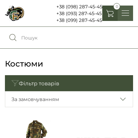
+38 (098) 287-45-45
0
+38 (093) 287-45-45
+38 (099) 287-45-45
Головні убори
Одяг
0
Порівняння
Взуття
Костюми
Екіпірування та спорядження
0
Обране
Фільтр товарів
Аксесуари
Увійти
За замовчуванням
Ліхтарі , біноклі та елементи живлення
Ножі та мультитули
Мова:
RU
UA
Шеврони, патчі та нашивки