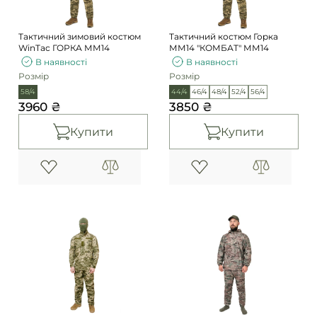
Тактичний зимовий костюм
Тактичний костюм Горка
WinTac ГОРКА ММ14
ММ14 "КОМБАТ" ММ14
В наявності
В наявності
Розмір
Розмір
58/4
44/4
46/4
48/4
52/4
56/4
3960 ₴
3850 ₴
Купити
Купити