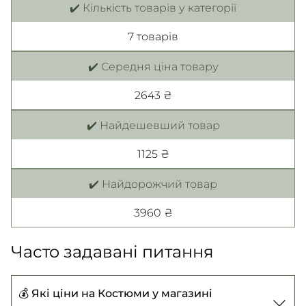
✔️ Кількість товарів у категорії
7 товарiв
✔️ Середня ціна товару
2643 ₴
✔️ Найдешевший товар
1125 ₴
✔️ Найдорожчий товар
3960 ₴
Часто задавані питання
💰 Які ціни на Костюми у магазині