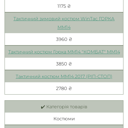
1175 ₴
Тактичний зимовий костюм WinTac ГОРКА
ММ14
3960 ₴
Тактичний костюм Горка ММ14 "КОМБАТ" ММ14
3850 ₴
Тактичний костюм ММ14 2017 (РІП-СТОП)
2780 ₴
✔️ Категорія товарів
Костюми