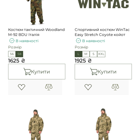
Погони
Каталог
Фурнітура
Акції
Second Hand NATO
Костюм тактичний Woodland
Спортивний костюм WinTac
Контакти
M-92 BDU Італія
Easy Stretch Сoyote койот
В наявності
В наявності
Про нас
Розмір
Розмір
Доставка і оплата
56
58
L
M
S
XXL
1625 ₴
1925 ₴
Повернення та обмін
Купити
Купити