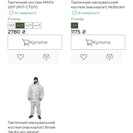
Тактичний костюм ММ14
Тактичний маскувальний
2017 (РІП-СТОП)
костюм (маскхалат) Multicam
В наявності
В наявності
Розмір
Розмір
38/3
40/3
42/3
44/3
50
2780 ₴
1175 ₴
Купити
Купити
Тактичний маскувальний
костюм (маскхалат) білий
"Multicam Alpine"