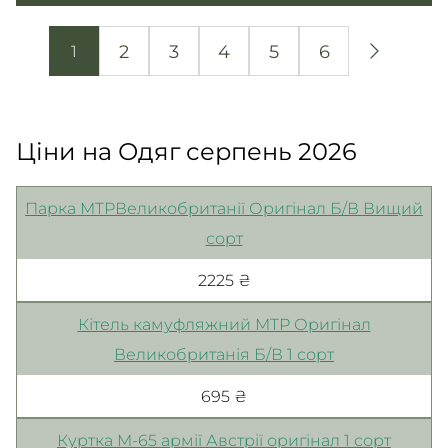
2
3
4
5
6
1
Ціни на Одяг серпень 2026
Парка MTPВеликобританії Оригінал Б/В Вищий
сорт
2225 ₴
Кітель камуфляжний MTP Оригінал
Великобританія Б/В 1 сорт
695 ₴
Куртка M-65 армії Австрії оригінал 1 сорт