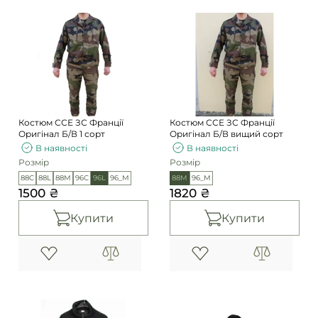
Костюм ССЕ ЗС Франції
Костюм ССЕ ЗС Франції
Оригінал Б/В 1 сорт
Оригінал Б/В вищий сорт
В наявності
В наявності
Розмір
Розмір
88C
88L
88M
96C
96L
96_М
88M
96_М
1500 ₴
1820 ₴
Купити
Купити