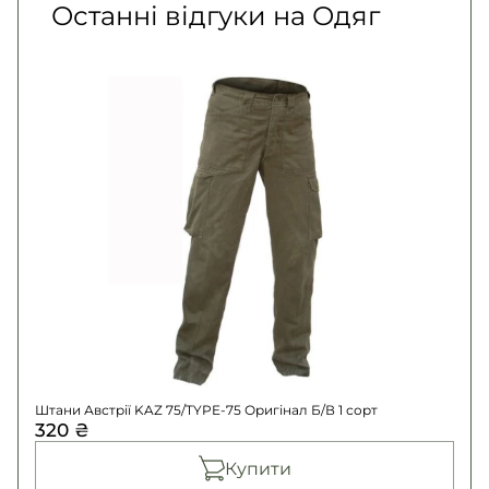
Останні відгуки на Одяг
Термокофта Thermal Underwear Оригінал
вищий сорт
- 1820 ₴
Британія Б/В 1 сорт
- 335 ₴
Штани Мультикам Великобританія MTP
Оригінал Б/В 1 сорт
- 1475 ₴
Штани Австрії KAZ 75/TYPE-75 Оригінал Б/В 1 сорт
320 ₴
Купити