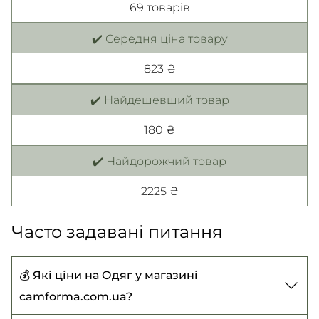
69 товарiв
✔️ Середня ціна товару
823 ₴
✔️ Найдешевший товар
180 ₴
✔️ Найдорожчий товар
2225 ₴
Часто задавані питання
💰 Які ціни на Одяг у магазині
camforma.com.ua?