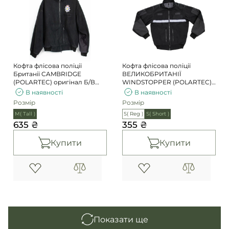
Кофта флісова поліції
Кофта флісова поліції
Британії CAMBRIDGE
ВЕЛИКОБРИТАНІЇ
(POLARTEC) оригінал Б/В
WINDSTOPPER (POLARTEC)
вищий сорт
Б/В 1 сорт
В наявності
В наявності
Розмір
Розмір
M( Tall )
S( Reg )
S( Short )
635 ₴
355 ₴
Купити
Купити
Показати ще