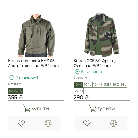
Кітель польовий KAZ 03
Кітель ССЕ ЗС Франції
Австрії оригінал Б/В 1 сорт
Оригінал Б/В 1 сорт
В наявності
В наявності
Розмір
Розмір
104C
104L
104M
112M
96C
96L
88-92 1/2
96_М
355 ₴
290 ₴
Купити
Купити