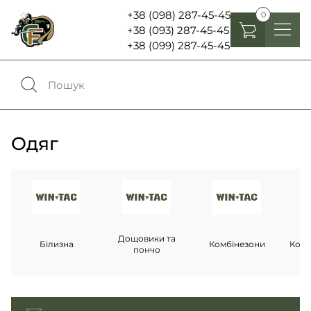
+38 (098) 287-45-45
0
+38 (093) 287-45-45
+38 (099) 287-45-45
Головні убори
Одяг
0
Порівняння
Взуття
Одяг
Екіпірування та спорядження
0
Обране
Аксесуари
Увійти
Ліхтарі , біноклі та елементи живлення
Дощовики та
Білизна
Комбінезони
Комп
пончо
Ножі та мультитули
Мова:
RU
UA
Шеврони, патчі та нашивки