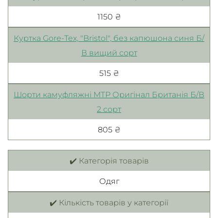
1150 ₴
Куртка Gore-Tex, "Bristol", без капюшона синя Б/
В вищий сорт
515 ₴
Шорти камуфляжні MTP Оригінал Британія Б/В
2 сорт
805 ₴
✔️ Категорія товарів
Одяг
✔️ Кількість товарів у категорії