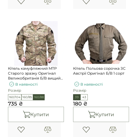
Кітель камуфляжний MTP
Кітель Польова сорочка ЗС
Старого зразку Оригінал
Австрії Оригінал Б/В 1 сорт
Великобританія Б/В вищий
сорт
В наявності
В наявності
Розмір
Розмір
160/104
160/85
160/88
39
43
735 ₴
180 ₴
Купити
Купити