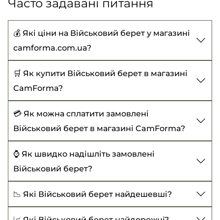
Часто задавані питання
💰 Які ціни на Військовий берет у магазині
camforma.com.ua?
Ціни на Військовий берет починаються від 375
🛒 Як купити Військовий берет в магазині
₴ до 480 ₴
CamForma?
Щоб купити Військовий берет, виберіть
💳 Як можна сплатити замовлені
потрібний товар, додайте до кошика та
Військовий берет в магазині CamForma?
оформіть замовлення із зазначенням усіх
Наразі доступні такі варіанти оплати:
⌚ Як швидко надішліть замовлені
необхідних даних. Або зателефонуйте нам -
Військовий берет?
оформимо замовлення разом:
Оплата під час отримання товару (діє при
замовленні від 500₴);
+38 (067) 914-36-75
Оформляючи замовлення на сайті
📉 Які Військовий берет найдешевші?
Безготівковий розрахунок;
CamForma.com,ua на Військовий берет
+38 (093) 627-99-41
Берет Крапля темно-сірий "Гірська піхота"
-
📈 Які Військовий берет найдорожчi?