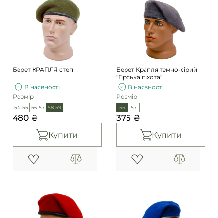
Берет КРАПЛЯ степ
Берет Крапля темно-сірий
"Гірська піхота"
В наявності
В наявності
Розмір
Розмір
54-55
56-57
58-59
55
57
480 ₴
375 ₴
Купити
Купити