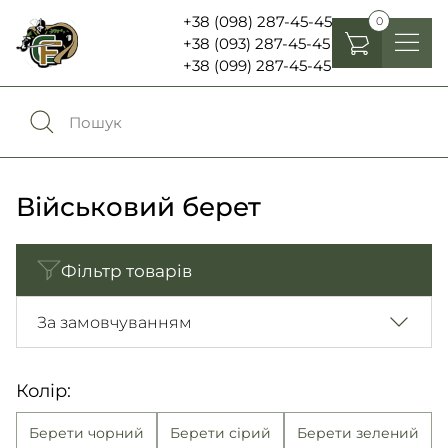
+38 (098) 287-45-45
0
+38 (093) 287-45-45
+38 (099) 287-45-45
Головні убори
Одяг
0
Порівняння
Взуття
Військовий берет
Екіпірування та спорядження
0
Обране
Фільтр товарів
Аксесуари
Увійти
За замовчуванням
Ліхтарі , біноклі та елементи живлення
Ножі та мультитули
Колір:
Мова:
RU
UA
Шеврони, патчі та нашивки
Берети чорний
Берети сірий
Берети зелений