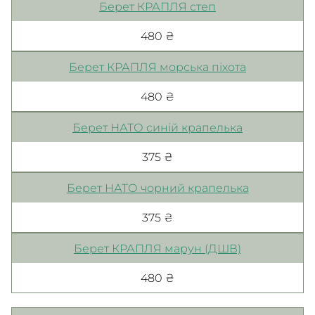
Берет КРАПЛЯ степ
480 ₴
Берет КРАПЛЯ морська піхота
480 ₴
Берет НАТО синій крапелька
375 ₴
Берет НАТО чорний крапелька
375 ₴
Берет КРАПЛЯ марун (ДШВ)
480 ₴