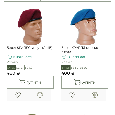
Погони
Каталог
Фурнітура
Акції
Second Hand NATO
Контакти
Про нас
Доставка і оплата
Берет КРАПЛЯ марун (ДШВ)
Берет КРАПЛЯ морська
Повернення та обмін
піхота
В наявності
В наявності
Розмір
Розмір
54-55
56-57
58-59
54-55
56-57
58-59
480 ₴
480 ₴
Купити
Купити