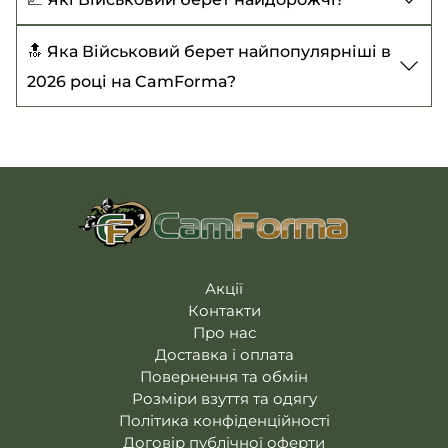
обробка та доставка займе 1-2 робочі дні.
Оплата карткою онлайн.
+38 (095) 074-12-01
375 ₴
Берет КРАПЛЯ степ
- 480 ₴
🔝 Яка Військовий берет найпопулярніші в
+38 (098) 721-61-77
Берет НАТО крапелька червоний
- 375 ₴
2026 році на CamForma?
Берет КРАПЛЯ морська піхота
- 480 ₴
Берет НАТО синій крапелька
- 375 ₴
Берет КРАПЛЯ марун (ДШВ)
- 480 ₴
Берет КРАПЛЯ степ
- 480 ₴
Берет КРАПЛЯ степ
- 480 ₴
Берет КРАПЛЯ степ
- 480 ₴
Акції
Контакти
Про нас
Доставка і оплата
Повернення та обмін
Розміри взуття та одягу
Політика конфіденційності
Договір публічної оферти