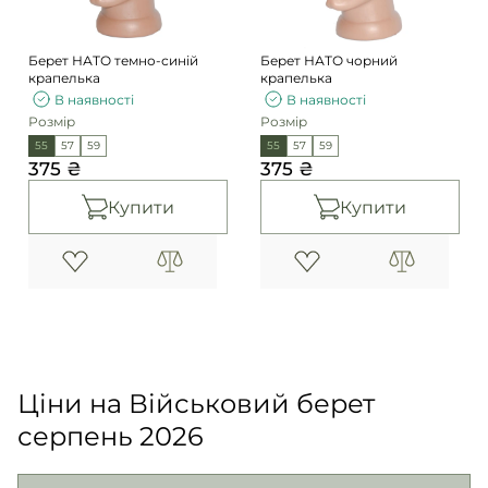
Берет НАТО темно-синій
Берет НАТО чорний
крапелька
крапелька
В наявності
В наявності
Розмір
Розмір
55
57
59
55
57
59
375 ₴
375 ₴
Купити
Купити
Ціни на Військовий берет
серпень 2026