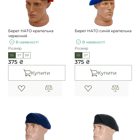
Берет НАТО крапелька
Берет НАТО синій крапелька
червоний
В наявності
В наявності
Розмір
Розмір
55
57
59
55
57
375 ₴
375 ₴
Купити
Купити