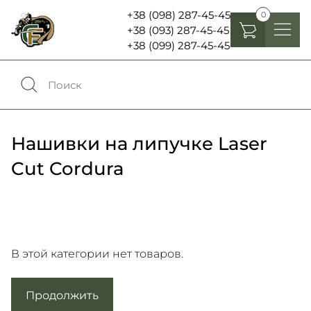
+38 (098) 287-45-45
0
+38 (093) 287-45-45
+38 (099) 287-45-45
Головные уборы
Одежда
0
Сравнение
Обувь
Нашивки на липучке Laser
Экипировка и снаряжение
Cut Cordura
0
Избранное
Аксесуары
Войти
Фонари, бинокли и елементы питания
В этой категории нет товаров.
Язык:
RU
UA
Шевроны, патчи , нашивки
Продолжить