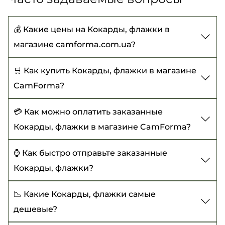
💰 Какие цены на Кокарды, флажки в
магазине camforma.com.ua?
Цены на Кокарды, флажки начинаются от 22 ₴
🛒 Как купить Кокарды, флажки в магазине
до 350 ₴
CamForma?
Чтобы купить Кокарды, флажки, выберите
💳 Как можно оплатить заказанные
нужный товар, добавьте его в корзину и
Кокарды, флажки в магазине CamForma?
оформите заказ с указанием всех
Сейчас доступны следующие варианты оплаты:
⌚ Как быстро отправьте заказанные
необходимых данных. Или позвоните нам -
Кокарды, флажки?
оформим заказ вместе:
Оплата при получении товара (действует
при заказе от 500₴);
+38 (067) 914-36-75
Оформляя заказ на сайте CamForma.com,ua на
📉 Какие Кокарды, флажки самые
Безналичный расчет;
Кокарды, флажки обработка и доставка займет
+38 (093) 627-99-41
дешевые?
1-2 рабочих дня.