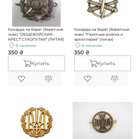
Погоны
Каталог
Фурнитура
Акции
Second Hand NATO
Кокарда на берет (беретный
Кокарда на берет (беретный
Контакты
знак) "ОБЩЕВОЙСКАЯ -
знак) "Ракетные войска и
КРЕСТ СУХОПУТКИ" (ЛИТАЯ)
артиллерия" (литая)
Про нас
В наличии
В наличии
350 ₴
350 ₴
Доставка и оплата
Возврат и обмен
Купить
Купить