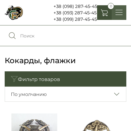
+38 (098) 287-45-45
0
+38 (093) 287-45-45
+38 (099) 287-45-45
Головные уборы
Одежда
0
Сравнение
Обувь
Кокарды, флажки
Экипировка и снаряжение
0
Избранное
Фильтр товаров
Аксесуары
Войти
По умолчанию
Фонари, бинокли и елементы питания
Язык:
RU
UA
Шевроны, патчи , нашивки