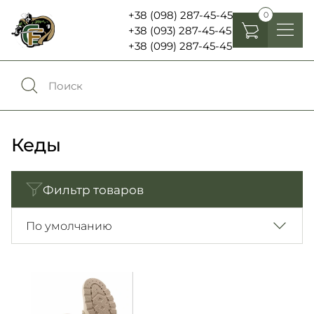
+38 (098) 287-45-45
0
+38 (093) 287-45-45
+38 (099) 287-45-45
Головные уборы
Одежда
0
Сравнение
Обувь
Кеды
Экипировка и снаряжение
0
Избранное
Фильтр товаров
Аксесуары
Войти
По умолчанию
Фонари, бинокли и елементы питания
Язык:
RU
UA
Шевроны, патчи , нашивки