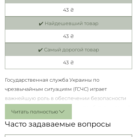
43 ₴
✔️ Найдешевший товар
43 ₴
✔️ Самый дорогой товар
43 ₴
Государственная служба Украины по
чрезвычайным ситуациям (ГСЧС) играет
важнейшую роль в обеспечении безопасности
граждан. Одним из основных атрибутов, который
Читать полностью
отличает сотрудников этой службы, являются
Часто задаваемые вопросы
погоны.