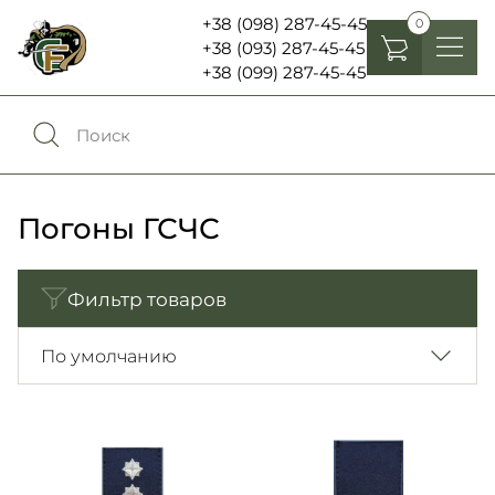
+38 (098) 287-45-45
0
+38 (093) 287-45-45
+38 (099) 287-45-45
Головные уборы
Одежда
0
Сравнение
Обувь
Погоны ГСЧС
Экипировка и снаряжение
0
Избранное
Фильтр товаров
Аксесуары
Войти
По умолчанию
Фонари, бинокли и елементы питания
Язык:
RU
UA
Шевроны, патчи , нашивки