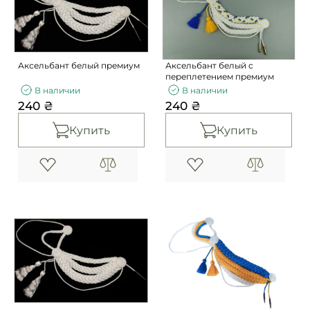
Погоны
Каталог
Фурнитура
Акции
Second Hand NATO
Аксельбант белый премиум
Аксельбант белый с
Контакты
переплетением премиум
В наличии
В наличии
Про нас
240 ₴
240 ₴
Доставка и оплата
Купить
Купить
Возврат и обмен