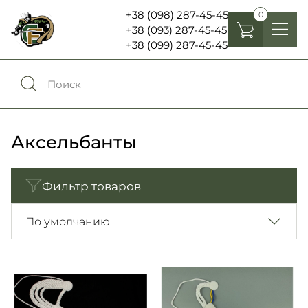
+38 (098) 287-45-45
0
+38 (093) 287-45-45
+38 (099) 287-45-45
Головные уборы
Одежда
0
Сравнение
Обувь
Аксельбанты
Экипировка и снаряжение
0
Избранное
Фильтр товаров
Аксесуары
Войти
По умолчанию
Фонари, бинокли и елементы питания
Язык:
RU
UA
Шевроны, патчи , нашивки