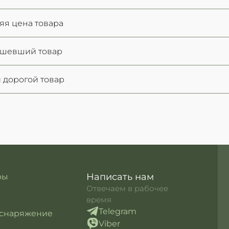
яя цена товара
ешевший товар
 дорогой товар
Написать нам
ры
Отвечаем в рабочее
время
Telegram
 снаряжение
Viber