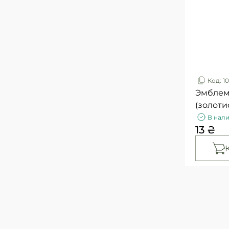
Код: 1
Эмблем
(золоти
В нал
13 ₴