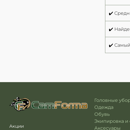
✔️ Средн
✔️ Найд
✔️ Самый
Головные убо
Одежда
Обувь
Экипировка и
Акции
Аксесуары