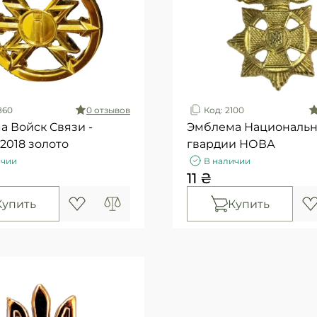
860
0 отзывов
Код: 2100
 Войск Связи -
Эмблема Националь
2018 золото
гвардии НОВА
ичии
В наличии
11 ₴
Купить
Купить