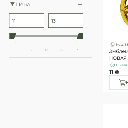
Цена
Код: 3
11
12
12
13
13
Эмблема
НОВАЯ 
В нал
11 ₴