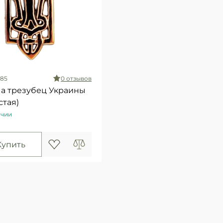
085
0 отзывов
а трезубец Украины
стая)
ичии
Купить