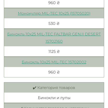
960 ₴
Монокуляр MIL-TEC 10x25 (15705020)
530 ₴
Бинокль 10х25 MIL-TEC FALTBAR GEN.II DESERT
15702160
1125 ₴
Бинокль 10x25 MIL-TEC 15702002
960 ₴
✔️ Категория товаров
Бинокли и лупы