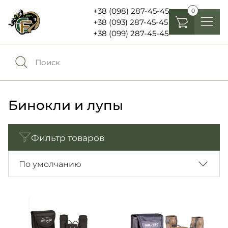
+38 (098) 287-45-45
0
+38 (093) 287-45-45
+38 (099) 287-45-45
Головные уборы
Одежда
0
Сравнение
Обувь
Бинокли и лупы
Экипировка и снаряжение
0
Избранное
Фильтр товаров
Аксесуары
Войти
По умолчанию
Фонари, бинокли и елементы питания
Язык:
RU
UA
Шевроны, патчи , нашивки