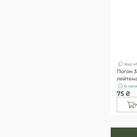
Код: 41
Погон 
лейтен
В нал
75 ₴