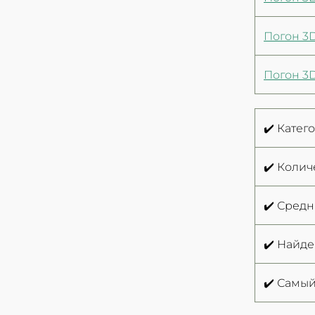
Погон 3
Погон 3D
✔️ Катег
✔️ Колич
✔️ Средн
✔️ Найд
✔️ Самый