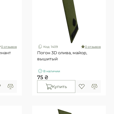
0 отзывов
Код: 1409
0 отзывов
енант
Погон 3D олива, майор,
вышитый
В наличии
75 ₴
Купить