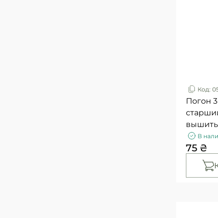
Код: 0
Погон 3
старший
вышит
В нал
75 ₴