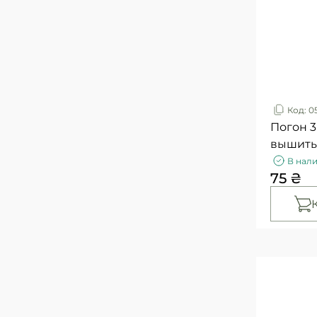
Код: 0
Погон 3
вышиты
В нал
75 ₴