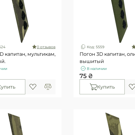
524
0 отзывов
Код: 5559
D капитан, мультикам,
Погон 3D капитан, оли
й.
вышитый
ичии
В наличии
75 ₴
Купить
Купить