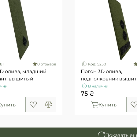
81
0 отзывов
Код: 5250
3D олива, младший
Погон 3D олива,
ант, вышитый
подполковник выши
ичии
В наличии
75 ₴
Купить
Купить
Показать е