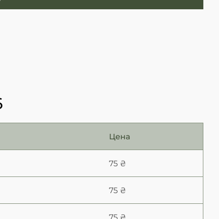
6
Цена
75 ₴
75 ₴
75 ₴