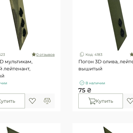
523
0 отзывов
Код: 4183
D мультикам,
Погон 3D олива, лейт
 лейтенант,
вышитый
ый
ичии
В наличии
75 ₴
Купить
Купить