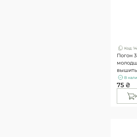
Код: 1
Погон 3
молодш
вышит
В нал
75 ₴