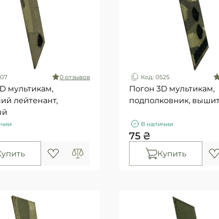
407
0 отзывов
Код: 0525
D мультикам,
Погон 3D мультикам,
ий лейтенант,
подполковник, выши
ый
ичии
В наличии
75 ₴
Купить
Купить