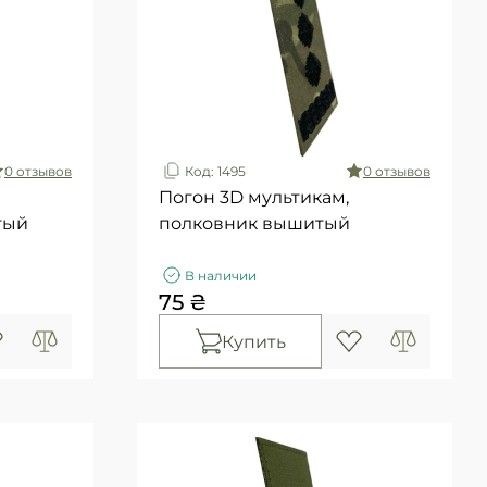
0 отзывов
Код: 1495
0 отзывов
Погон 3D мультикам,
тый
полковник вышитый
В наличии
75 ₴
Купить