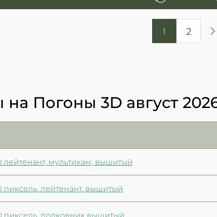
2
1
 на Погоны 3D август 202
D лейтенант, мультикам, вышитый
 пиксель, лейтенант, вышитый
D пиксель, полковник вышитый