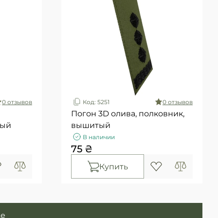
0 отзывов
Код: 5251
0 отзывов
Погон 3D олива, полковник,
тый
вышитый
В наличии
75 ₴
Купить
ще