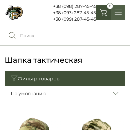
+38 (098) 287-45-45
0
+38 (093) 287-45-45
+38 (099) 287-45-45
Головные уборы
Одежда
0
Сравнение
Обувь
Шапка тактическая
Экипировка и снаряжение
0
Избранное
Фильтр товаров
Аксесуары
Войти
По умолчанию
Фонари, бинокли и елементы питания
Язык:
RU
UA
Шевроны, патчи , нашивки