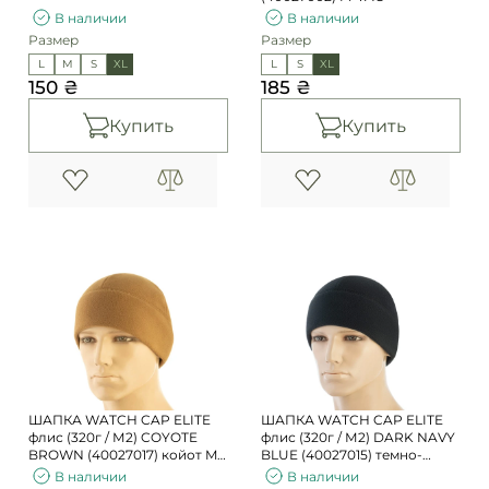
В наличии
В наличии
Размер
Размер
L
M
S
XL
L
S
XL
150 ₴
185 ₴
Купить
Купить
ШАПКА WATCH CAP ELITE
ШАПКА WATCH CAP ELITE
флис (320г / М2) COYOTE
флис (320г / М2) DARK NAVY
BROWN (40027017) койот M-
BLUE (40027015) темно-
TAC
синяя M-TAC
В наличии
В наличии