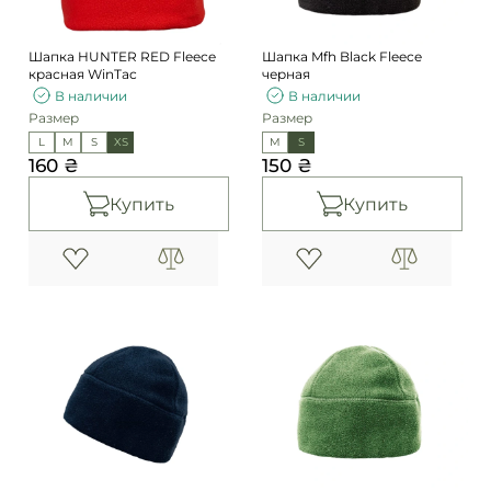
Шапка HUNTER RED Fleece
Шапка Mfh Black Fleece
красная WinTac
черная
В наличии
В наличии
Размер
Размер
L
M
S
XS
M
S
160 ₴
150 ₴
Купить
Купить