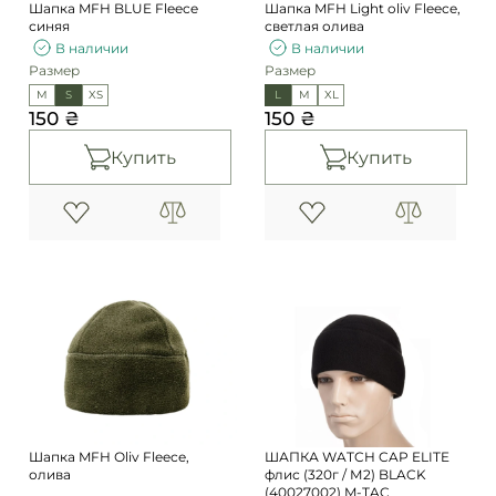
Шапка MFH BLUE Fleece
Шапка MFH Light oliv Fleece,
синяя
светлая олива
В наличии
В наличии
Размер
Размер
M
S
XS
L
M
XL
150 ₴
150 ₴
Купить
Купить
Шапка MFH Оliv Fleece,
ШАПКА WATCH CAP ELITE
олива
флис (320г / М2) BLACK
(40027002) M-TAC