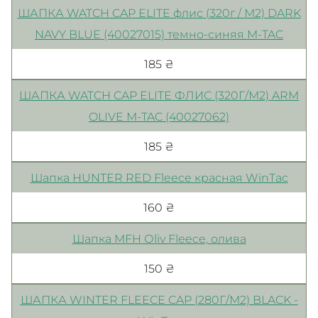
ШАПКА WATCH CAP ELITE флис (320г / М2) DARK
NAVY BLUE (40027015) темно-синяя M-TAC
185 ₴
ШАПКА WATCH CAP ELITE ФЛИС (320Г/М2) ARM
OLIVE M-TAC (40027062)
185 ₴
Шапка HUNTER RED Fleece красная WinTac
160 ₴
Шапка MFH Оliv Fleece, олива
150 ₴
ШАПКА WINTER FLEECE CAP (280Г/М2) BLACK -