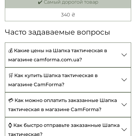
✔️ Самый дорогой товар
340 ₴
Часто задаваемые вопросы
💰 Какие цены на Шапка тактическая в
магазине camforma.com.ua?
Цены на Шапка тактическая начинаются от 150
🛒 Как купить Шапка тактическая в
₴ до 340 ₴
магазине CamForma?
Чтобы купить Шапка тактическая, выберите
💳 Как можно оплатить заказанные Шапка
нужный товар, добавьте его в корзину и
тактическая в магазине CamForma?
оформите заказ с указанием всех
Сейчас доступны следующие варианты оплаты:
⌚ Как быстро отправьте заказанные Шапка
необходимых данных. Или позвоните нам -
тактическая?
оформим заказ вместе:
Оплата при получении товара (действует