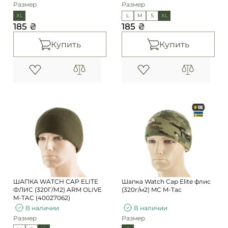
Размер
Размер
XL
L
M
S
XL
185 ₴
185 ₴
Купить
Купить
ШАПКА WATCH CAP ELITE
Шапка Watch Cap Elite флис
ФЛИС (320Г/М2) ARM OLIVE
(320г/м2) MC M-Tac
M-TAC (40027062)
В наличии
В наличии
Размер
Размер