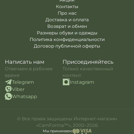
Шапка Watch Cap Elite флис (320г/м2) with
Контакты
Slimtex Dark Olive M-Tac
- 195 ₴
Про нас
Доставка и оплата
Возврат и обмен
Размеры обуви и одежды
Политика конфиденциальности
Договор публичной оферты
Написать нам
Присоединяйтесь
Отвечаем в рабочее
Только качественный
время
контент
Telegram
Instagram
Viber
Whatsapp
© Все права защищены Интернет-магазин
«CamForma™», 2000–2026
Мы принимаем: