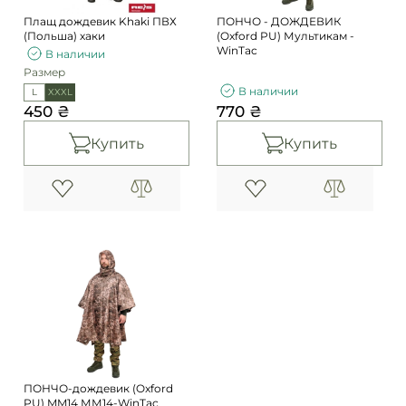
Плащ дождевик Khaki ПВХ
ПОНЧО - ДОЖДЕВИК
(Польша) хаки
(Oxford PU) Мультикам -
WinTac
В наличии
Размер
В наличии
L
XXXL
450 ₴
770 ₴
Купить
Купить
ПОНЧО-дождевик (Oxford
PU) MM14 ММ14-WinTac