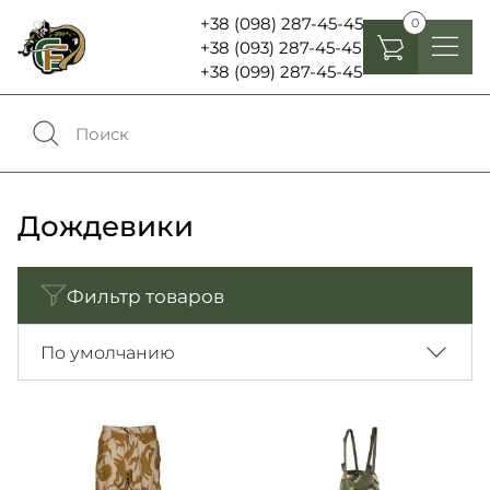
+38 (098) 287-45-45
0
+38 (093) 287-45-45
+38 (099) 287-45-45
Головные уборы
Одежда
0
Сравнение
Обувь
Дождевики
Экипировка и снаряжение
0
Избранное
Фильтр товаров
Аксесуары
Войти
По умолчанию
Фонари, бинокли и елементы питания
Язык:
RU
UA
Шевроны, патчи , нашивки