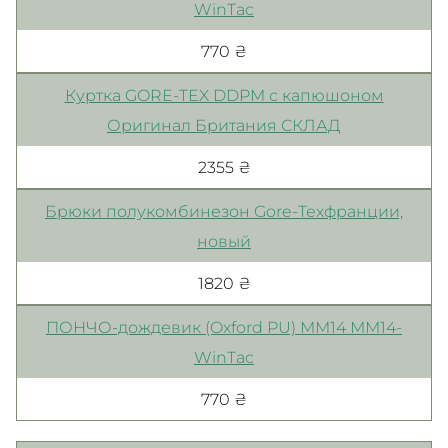
WinTac
770 ₴
Куртка GORE-TEX DDPM с капюшоном
Оригинал Британия СКЛАД
2355 ₴
Брюки полукомбинезон Gore-Техфранции,
новый
1820 ₴
ПОНЧО-дождевик (Oxford PU) MM14 ММ14-
WinTac
770 ₴