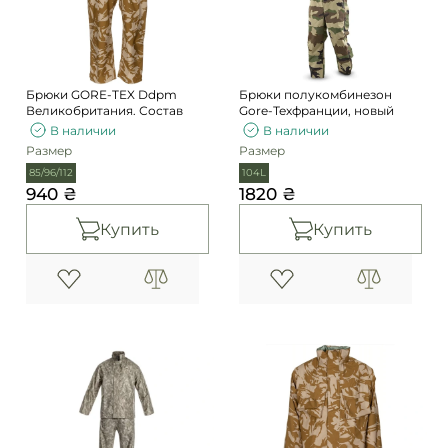
Погоны
Каталог
Фурнитура
Акции
Second Hand NATO
Брюки GORE-TEX Ddpm
Брюки полукомбинезон
Контакты
Великобритания. Состав
Gore-Техфранции, новый
В наличии
В наличии
Про нас
Размер
Размер
Доставка и оплата
85/96/112
104L
940 ₴
1820 ₴
Возврат и обмен
Купить
Купить