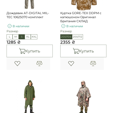
Дождевик AT-DIGITAL MIL-
Куртка GORE-TEX DDPM с
TEC 10625070 комплект
капюшоном Оригинал
Британия СКЛАД
В наличии
В наличии
Размер
Размер
L
M
S
XL
XXL
200/104
200/112
1285 ₴
2355 ₴
Купить
Купить