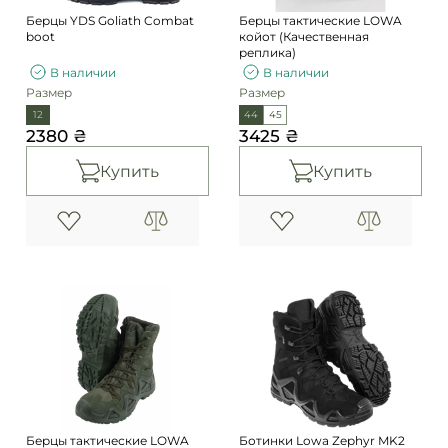
Берцы YDS Goliath Combat
Берцы тактические LOWA
boot
койот (Качественная
реплика)
В наличии
В наличии
Размер
Размер
12
44
45
2380 ₴
3425 ₴
Купить
Купить
Берцы тактические LOWA
Ботинки Lowa Zephyr MK2