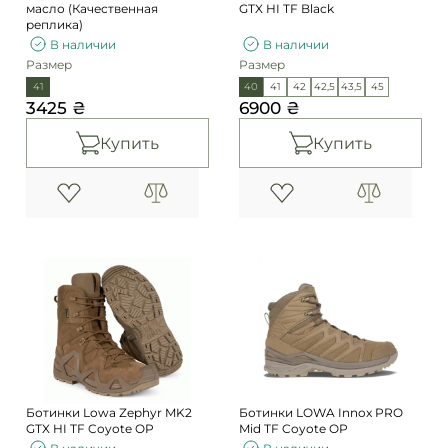
масло (Качественная
GTX HI TF Black
реплика)
В наличии
В наличии
Размер
Размер
41
40
41
42
42,5
43,5
45
3425 ₴
6900 ₴
Купить
Купить
Ботинки Lowa Zephyr MK2
Ботинки LOWA Innox PRO
GTX HI TF Coyote OP
Mid TF Coyote OP