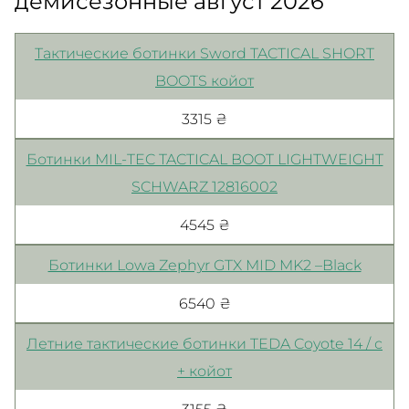
демисезонные август 2026
Тактические ботинки Sword TACTICAL SHORT
BOOTS койот
3315 ₴
Ботинки MIL-TEC TACTICAL BOOT LIGHTWEIGHT
SCHWARZ 12816002
4545 ₴
Ботинки Lowa Zephyr GTX MID MK2 –Black
6540 ₴
Летние тактические ботинки TEDA Coyote 14 / с
+ койот
3155 ₴