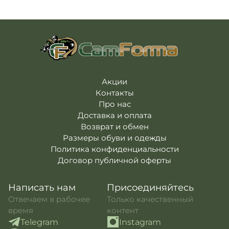
Ботинки Lowa Zephyr GTX MID MK2 – Desert
Ботинки Lowa Zephyr MK2 MID – Coyote
-
- 6720 ₴
6950 ₴
Полуботинки тактические летние Iva
Coyote M-Tac
- 2950 ₴
Ботинки тактические HAIX Airpower P9
Акции
Desert " L " на узкую стопу
- 3690 ₴
Контакты
Про нас
Доставка и оплата
Возврат и обмен
Размеры обуви и одежды
Политика конфиденциальности
Договор публичной оферты
Написать нам
Присоединяйтесь
Отвечаем в рабочее
Только качественный
время
контент
Telegram
Instagram