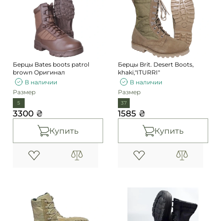
Погоны
Каталог
Фурнитура
Акции
Second Hand NATO
Контакты
Берцы Bates boots patrol
Берцы Brit. Desert Boots,
Про нас
brown Оригинал
khaki,"ITURRI"
В наличии
В наличии
Доставка и оплата
Размер
Размер
Возврат и обмен
5
37
3300 ₴
1585 ₴
Купить
Купить