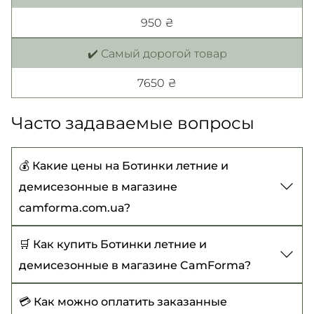
950 ₴
✔️ Самый дорогой товар
7650 ₴
Часто задаваемые вопросы
💰 Какие цены на Ботинки летние и
демисезонные в магазине
camforma.com.ua?
Цены на Ботинки летние и демисезонные
🛒 Как купить Ботинки летние и
начинаются от 950 ₴ до 7650 ₴
демисезонные в магазине CamForma?
Чтобы купить Ботинки летние и
💳 Как можно оплатить заказанные