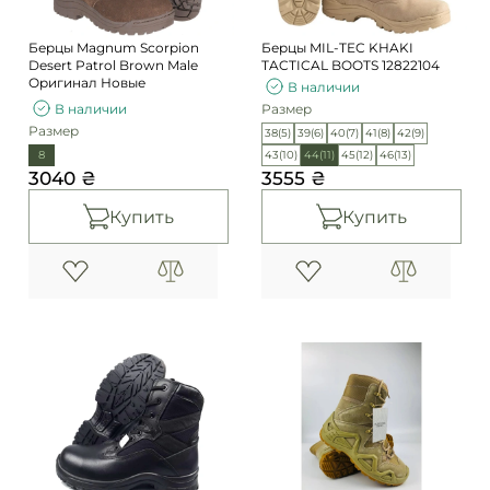
Берцы Magnum Scorpion
Берцы MIL-TEC KHAKI
Desert Patrol Brown Male
TACTICAL BOOTS 12822104
Оригинал Новые
В наличии
В наличии
Размер
Размер
38(5)
39(6)
40(7)
41(8)
42(9)
8
43(10)
44(11)
45(12)
46(13)
3040 ₴
3555 ₴
Купить
Купить