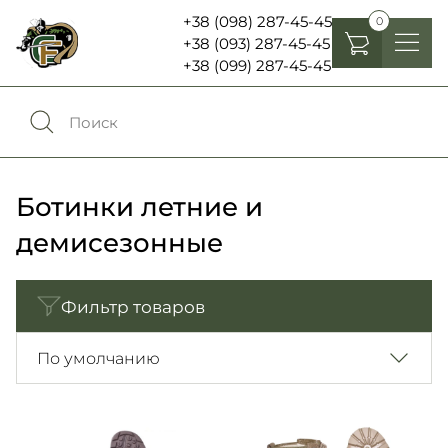
+38 (098) 287-45-45
0
+38 (093) 287-45-45
+38 (099) 287-45-45
Головные уборы
Одежда
0
Сравнение
Обувь
Ботинки летние и
Экипировка и снаряжение
демисезонные
0
Избранное
Аксесуары
Фильтр товаров
Войти
Фонари, бинокли и елементы питания
По умолчанию
Язык:
RU
UA
Шевроны, патчи , нашивки