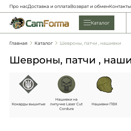
Про нас
Доставка и оплата
Возврат и обмен
Контакты
Каталог
Главная
Каталог
Шевроны, патчи , нашивки
Шевроны, патчи , наш
Нашивки на
Кокарды вышитые
липучке Laser Cut
Нашивки ПВХ
Cordura