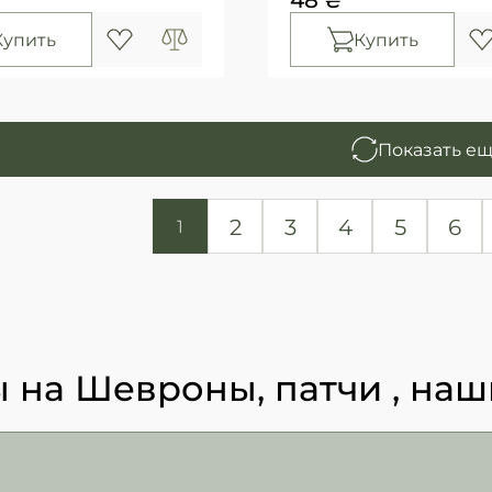
Купить
Купить
Показать е
2
3
4
5
6
1
 на Шевроны, патчи , наш