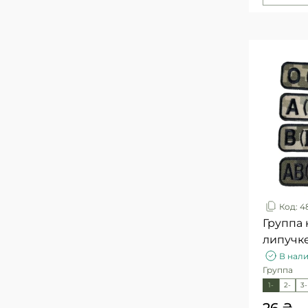
Код: 4
Группа 
липучк
В нал
Группа
1-
2-
3-
26 ₴