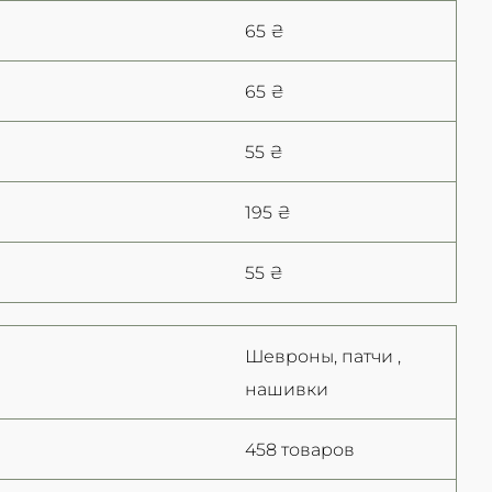
65 ₴
65 ₴
55 ₴
195 ₴
55 ₴
Шевроны, патчи ,
нашивки
458 товаров