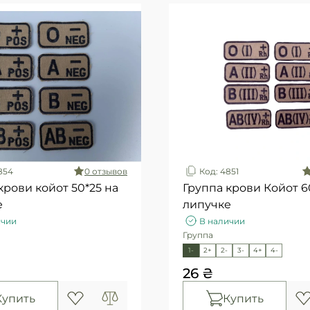
854
0 отзывов
Код: 4851
крови койот 50*25 на
Группа крови Койот 60
е
липучке
ичии
В наличии
Группа
1-
2+
2-
3-
4+
4-
26 ₴
Купить
Купить