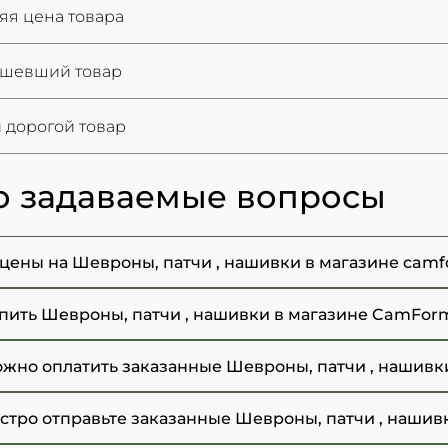
яя цена товара
ешевший товар
 дорогой товар
о задаваемые вопросы
 цены на Шевроны, патчи , нашивки в магазине cam
Шевроны, патчи , нашивки начинаются от 22 ₴ до 300
упить Шевроны, патчи , нашивки в магазине CamFor
пить Шевроны, патчи , нашивки, выберите нужный това
можно оплатить заказанные Шевроны, патчи , нашив
м всех необходимых данных. Или позвоните нам - оф
доступны следующие варианты оплаты:
стро отправьте заказанные Шевроны, патчи , нашив
 914-36-75