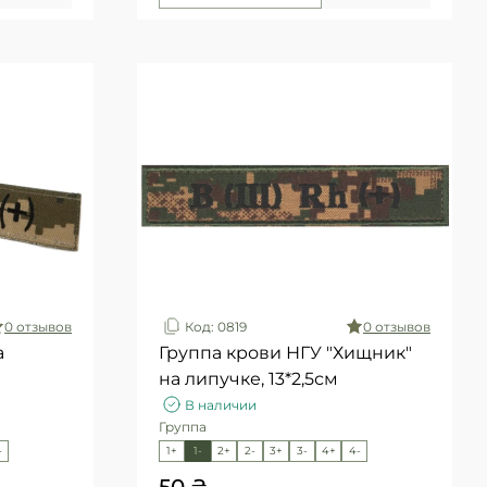
0 отзывов
Код: 0819
0 отзывов
а
Группа крови НГУ "Хищник"
на липучке, 13*2,5см
В наличии
Группа
-
1+
1-
2+
2-
3+
3-
4+
4-
50 ₴