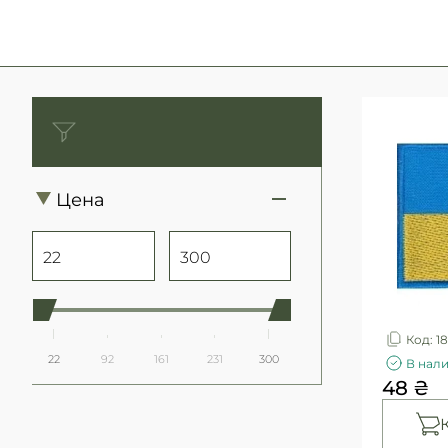
Цена
Код: 18
22
92
161
231
300
В нал
48 ₴