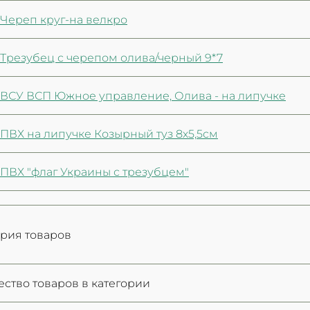
Череп круг-на велкро
Трезубец с черепом олива/черный 9*7
ВСУ ВСП Южное управление, Олива - на липучке
ПВХ на липучке Козырный туз 8х5,5см
ПВХ "флаг Украины с трезубцем"
ория товаров
ество товаров в категории