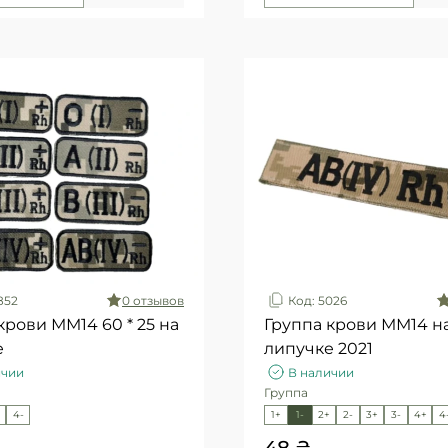
852
0 отзывов
Код: 5026
крови ММ14 60 * 25 на
Группа крови ММ14 н
е
липучке 2021
ичии
В наличии
Группа
4-
1+
1-
2+
2-
3+
3-
4+
4
48 ₴