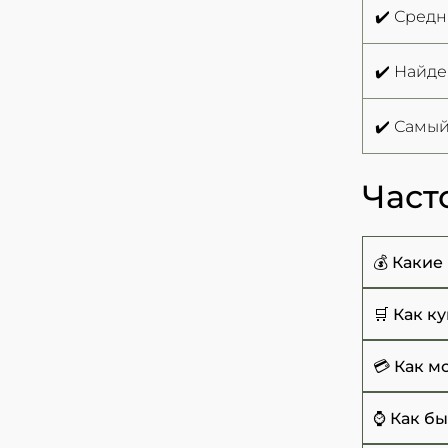
✔️ Средн
✔️ Найд
✔️ Самый
Част
💰 Какие
Цены на 
🛒 Как к
Чтобы ку
💳 Как 
указание
Сейчас 
⌚ Как бы
+38 (067)