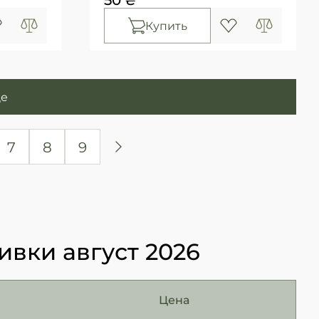
Купить
ще
7
8
9
ивки август 2026
Цена