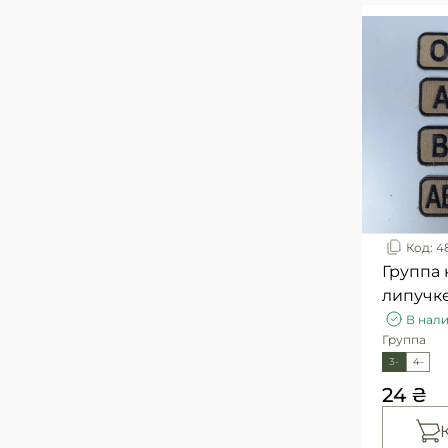
Код: 4
Группа 
липучк
В нал
Группа
3-
4-
24 ₴