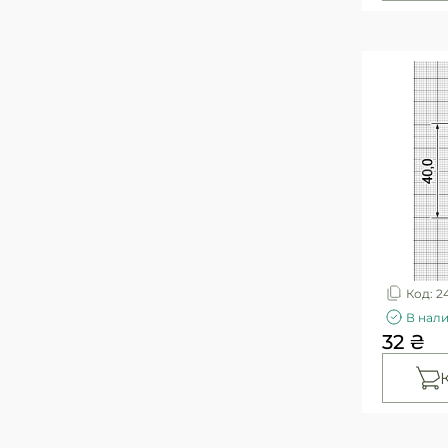
Код: 2
В нал
32 ₴