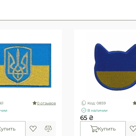
61
0 отзывов
Код: 0859
ичии
В наличии
65 ₴
Купить
Купить