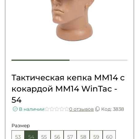
Погоны
Каталог
Фурнитура
Акции
Second Hand NATO
Контакты
Про нас
Доставка и оплата
Возврат и обмен
Тактическая кепка ММ14 с
кокардой ММ14 WinTac -
54
В наличии
0 отзывов
Код: 3838
Размер
53
54
55
56
57
58
59
60