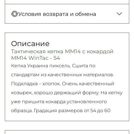
Новая Почта (отделение)
Оплата при получении товара, Оплата
Условия возврата и обмена
150 грн. / 1-2 дня
картой в отделении, Картой онлайн, Google
Новая Почта (курьер)
Pay, Безналичными для юридических лиц,
Гарантия обмена/возврата товара
300 грн. / 1-2 дня
Безналичными для физических лиц, Apple
(должного качества) в течение 14 дней!
Описание
Самовывоз
Pay, PrivatPay, Visa, Mastercard.
Подробно об условиях возврата и обмена
Тактическая кепка ММ14 с кокардой
Подробнее
Безкоштовно
читайте на
странице
ММ14 WinTac - 54
Подробнее
Подробнее
Кепка Украина пиксель. Сшита по
стандартам из качественных материалов.
Подкладка – хлопок. Очень качественный
козырек, хорошо держащий форму. На кепку
уже пришита кокарда установленного
образца. Градация размеров от 54 до 60