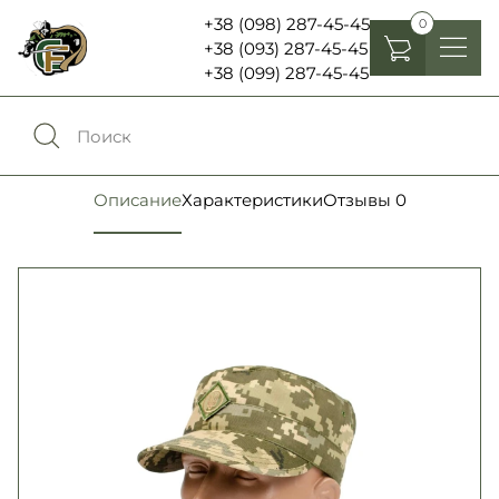
+38 (098) 287-45-45
0
+38 (093) 287-45-45
+38 (099) 287-45-45
Головные уборы
Одежда
0
Сравнение
Описание
Характеристики
Отзывы
0
Обувь
Экипировка и снаряжение
0
Избранное
Аксесуары
Войти
Фонари, бинокли и елементы питания
Язык:
RU
UA
Шевроны, патчи , нашивки