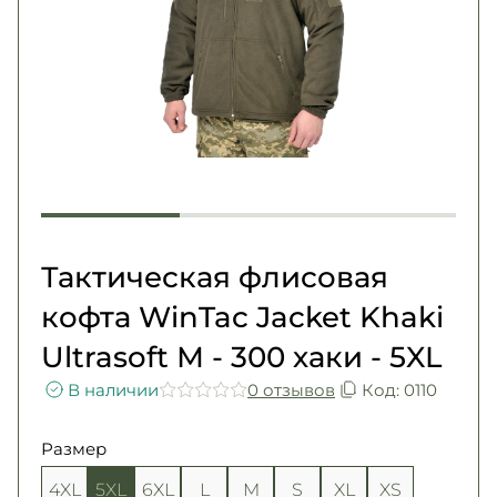
Погоны
Каталог
Фурнитура
Акции
Second Hand NATO
Контакты
Про нас
Доставка и оплата
Возврат и обмен
Тактическая флисовая
кофта WinTac Jacket Khaki
Ultrasoft М - 300 хаки - 5XL
В наличии
0 отзывов
Код: 0110
Размер
4XL
5XL
6XL
L
M
S
XL
XS