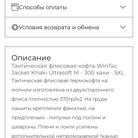
Отправка каждый день. Наложенный
Способы оплаты
платеж только для заказов от 500 грн.
Новая Почта (отделение)
Оплата при получении товара, Оплата
Условия возврата и обмена
150 грн. / 1-2 дня
картой в отделении, Картой онлайн, Google
Новая Почта (курьер)
Pay, Безналичными для юридических лиц,
Гарантия обмена/возврата товара
300 грн. / 1-2 дня
Безналичными для физических лиц, Apple
(должного качества) в течение 14 дней!
Описание
Самовывоз
Pay, PrivatPay, Visa, Mastercard.
Подробно об условиях возврата и обмена
Тактическая флисовая кофта WinTac
Подробнее
Безкоштовно
читайте на
странице
Jacket Khaki Ultrasoft М - 300 хаки - 5XL
Подробнее
Подробнее
Тактическая флисовая термокофта на
молнии изготовлена из двухстороннего
флиса плотностью 370гр/м2. На груди
нашиты крепления фамилии, на
предплечьях - липучки под погони и
шевроны. Плечи и локти усилены
дополнительной непромокаемой тканью.