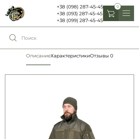
+38 (098) 287-45-45
0
+38 (093) 287-45-45
+38 (099) 287-45-45
Головные уборы
Одежда
0
Сравнение
Описание
Характеристики
Отзывы
0
Обувь
Экипировка и снаряжение
0
Избранное
Аксесуары
Войти
Фонари, бинокли и елементы питания
Язык:
RU
UA
Шевроны, патчи , нашивки