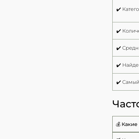
✔️ Катег
✔️ Колич
✔️ Средн
✔️ Найд
✔️ Самый
Част
💰 Какие