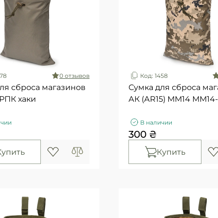
178
0 отзывов
Код: 1458
ля сброса магазинов
Сумка для сброса ма
РПК хаки
АК (АR15) ММ14 ММ14
ичии
В наличии
300 ₴
Купить
Купить