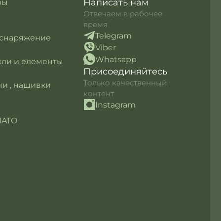
Написать нам
ры
Отвечаем в рабочее
время
Telegram
 снаряжение
Viber
Whatsapp
кли и елементы
Присоединяйтесь
Только качественный
и , нашивки
контент
Instagram
NATO