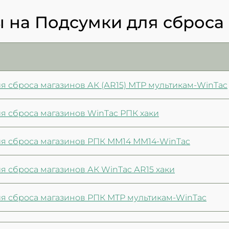
 на Подсумки для сброса 
я сброса магазинов АК (АR15) МТР мультикам-WinTac
ля сброса магазинов WinTac РПК хаки
ля сброса магазинов РПК ММ14 ММ14-WinTac
я сброса магазинов АК WinTac АR15 хаки
ля сброса магазинов РПК МТР мультикам-WinTac