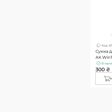
Код: 6
Сумка д
АК WinT
В нал
300 ₴