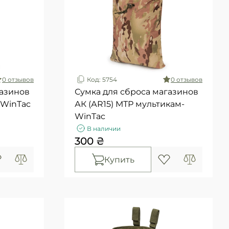
0 отзывов
Код: 5754
0 отзывов
газинов
Сумка для сброса магазинов
-WinTac
АК (АR15) МТР мультикам-
WinTac
В наличии
300 ₴
Купить