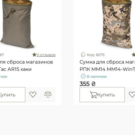
167
0 отзывов
Код: 6075
ля сброса магазинов
Сумка для сброса ма
ac АR15 хаки
РПК ММ14 ММ14-WinT
ичии
В наличии
355 ₴
Купить
Купить