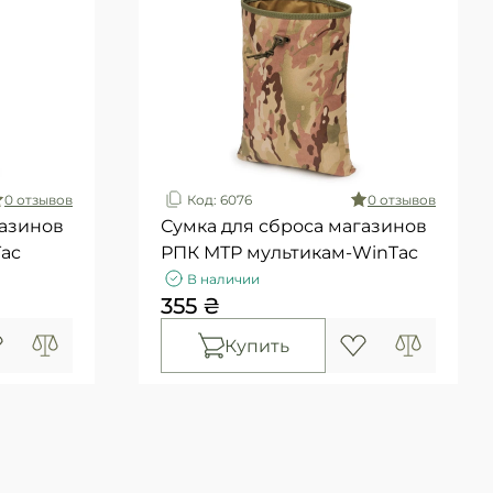
0 отзывов
Код: 6076
0 отзывов
газинов
Сумка для сброса магазинов
ac
РПК МТР мультикам-WinTac
В наличии
355 ₴
Купить