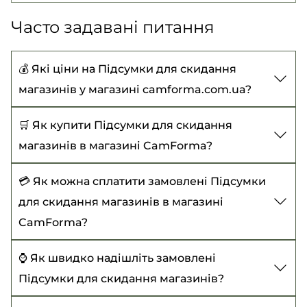
Часто задавані питання
💰 Які ціни на Підсумки для скидання
магазинів у магазині camforma.com.ua?
Ціни на Підсумки для скидання магазинів
🛒 Як купити Підсумки для скидання
починаються від 300 ₴ до 355 ₴
магазинів в магазині CamForma?
Щоб купити Підсумки для скидання магазинів,
💳 Як можна сплатити замовлені Підсумки
виберіть потрібний товар, додайте до кошика
для скидання магазинів в магазині
та оформіть замовлення із зазначенням усіх
CamForma?
необхідних даних. Або зателефонуйте нам -
Наразі доступні такі варіанти оплати:
⌚ Як швидко надішліть замовлені
оформимо замовлення разом:
Підсумки для скидання магазинів?
Оплата під час отримання товару (діє при
+38 (067) 914-36-75
замовленні від 500₴);