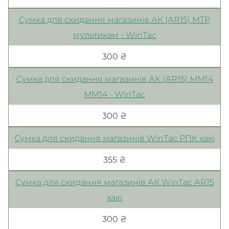
Сумка для скидання магазинів АК (АR15) МТР
мультикам - WinTac
300 ₴
Сумка для скидання магазинів АК (АR15) ММ14
ММ14 - WinTac
300 ₴
Сумка для скидання магазинів WinTac РПК хакі
355 ₴
Сумка для скидання магазинів АК WinTac АR15
хакі
300 ₴