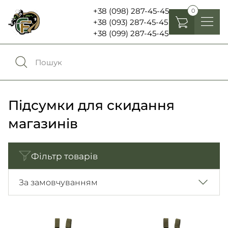
+38 (098) 287-45-45
0
+38 (093) 287-45-45
+38 (099) 287-45-45
Головні убори
Одяг
0
Порівняння
Взуття
Підсумки для скидання
Екіпірування та спорядження
магазинів
0
Обране
Аксесуари
Фільтр товарів
Увійти
Ліхтарі , біноклі та елементи живлення
За замовчуванням
Ножі та мультитули
Мова:
RU
UA
Шеврони, патчі та нашивки