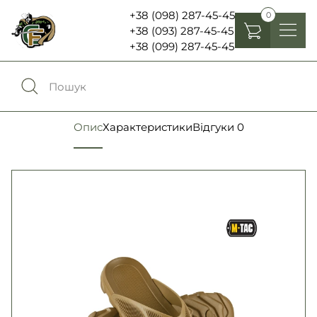
+38 (098) 287-45-45
0
+38 (093) 287-45-45
+38 (099) 287-45-45
Головні убори
Одяг
0
Порівняння
Опис
Характеристики
Відгуки
0
Взуття
Екіпірування та спорядження
0
Обране
Аксесуари
Увійти
Ліхтарі , біноклі та елементи живлення
Ножі та мультитули
Мова:
RU
UA
Шеврони, патчі та нашивки