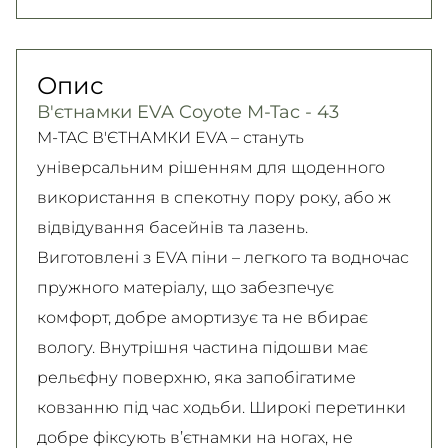
Нова Пошта (кур’єр)
юридичних осіб, Безготівковий для фізичних
Гарантія обміну/повернення товару
300 грн. / 1-2 дні
осіб.
(належної якості) впродовж 14 днів!
Опис
Детальніше
Самовивіз
Детально про умови повернення та обміну
В'єтнамки EVA Coyote M-Tac - 43
Безкоштовно
читайте на
сторінці
M-TAC В'ЄТНАМКИ EVA – стануть
Детальніше
Детальніше
універсальним рішенням для щоденного
використання в спекотну пору року, або ж
відвідування басейнів та лазень.
Виготовлені з EVA піни – легкого та водночас
пружного матеріалу, що забезпечує
комфорт, добре амортизує та не вбирає
вологу. Внутрішня частина підошви має
рельєфну поверхню, яка запобігатиме
ковзанню під час ходьби. Широкі перетинки
добре фіксують в’єтнамки на ногах, не