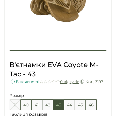
Погони
Каталог
Фурнітура
Акції
Second Hand NATO
Контакти
Про нас
Доставка і оплата
Повернення та обмін
В'єтнамки EVA Coyote M-
Tac - 43
В наявності
0 вiдгукiв
Код: 3197
Розмір
39
40
41
42
43
44
45
46
Таблиця розмірів