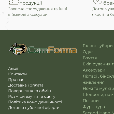
продукції
бре
Захисне спорядження та інші
Дотримува
військові аксесуари.
якості та б
Головні убори
Одяг
Взуття
Екіпірування 
Акції
Аксесуари
Контакти
Ліхтарі , бінок
Про нас
живлення
Доставка і оплата
Ножі та мульт
Повернення та обмін
Шеврони, патч
Розміри взуття та одягу
Погони
Політика конфіденційності
Фурнітура
Договір публічної оферти
Second Hand 