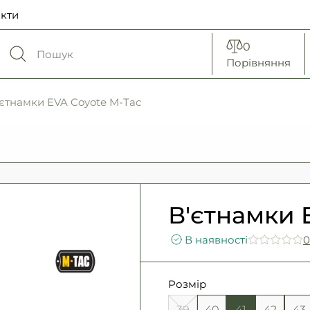
кти
0
Порівняння
'єтнамки EVA Coyote M-Tac
В'єтнамки E
В наявності
0
Розмір
39
40
41
42
43