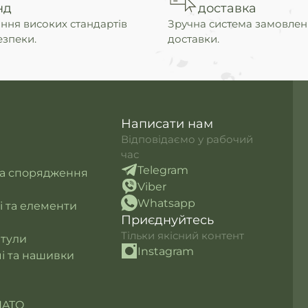
нд
доставка
ння високих стандартів
Зручна система замовлен
езпеки.
доставки.
Написати нам
Відповідаємо у рабочий
час
Telegram
та спорядження
Viber
Whatsapp
лі та елементи
Приєднуйтесь
Тільки якісний контент
итули
Instagram
і та нашивки
NATO