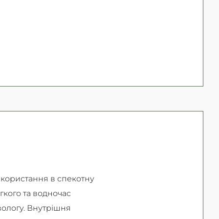
Безкоштовно
ернення товару (належної якості) впродовж
ернення та обміну читайте на
сторінці
користання в спекотну
егкого та водночас
вологу. Внутрішня