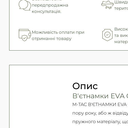
Швидк
передпродажна
терито
консультація.
Висока
Можливість оплати при
та ви
отриманні товару
матер
Опис
В'єтнамки EVA C
M-TAC В'ЄТНАМКИ EVA 
пору року, або ж відвід
пружного матеріалу, що