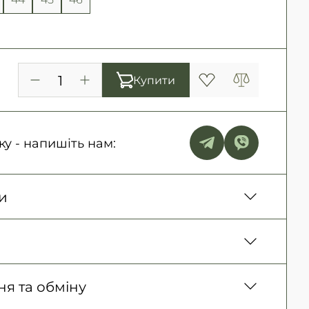
Купити
ку - напишіть нам:
и
ня. Післяплата тільки на замовлення від 500
ня)
150 грн. / 1-2 дні
 товару, Оплата карткою у відділенні,
я та обміну
300 грн. / 1-2 дні
ичних осіб, Безготівковий для фізичних