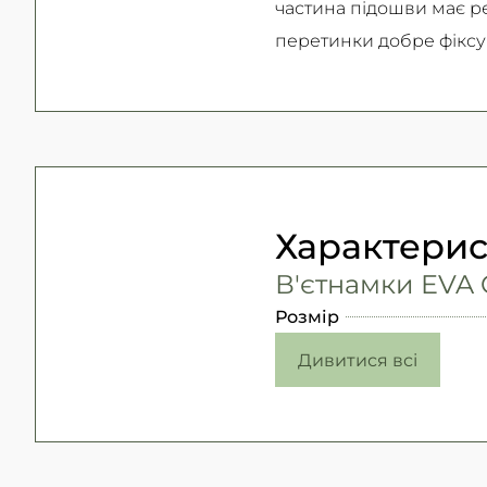
частина підошви має р
перетинки добре фіксу
Характери
В'єтнамки EVA C
Розмір
Дивитися всі