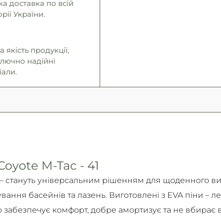
а доставка по всій
Самовивіз
осіб.
Гарантія обміну/пов
рії України.
Детальніше
Детальніше
14 днів!
Детально про умови пов
 якість продукції,
Детальніше
ключно надійні
іали.
oyote M-Tac - 41
– стануть універсальним рішенням для щоденного ви
ування басейнів та лазень. Виготовлені з EVA піни – л
 забезпечує комфорт, добре амортизує та не вбирає 