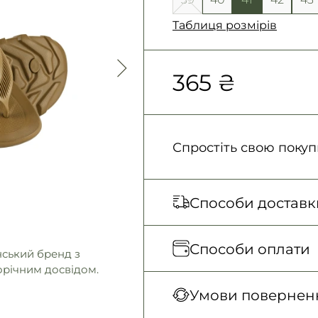
Таблиця розмірів
365 ₴
Спростіть свою покуп
Способи доставк
Відправка кожного д
Способи оплати
нський бренд з
грн
орічним досвідом.
Нова Пошта (відділен
Оплата під час отримання
Умови поверненн
Нова Пошта (кур’єр)
Безготівковими для юрид