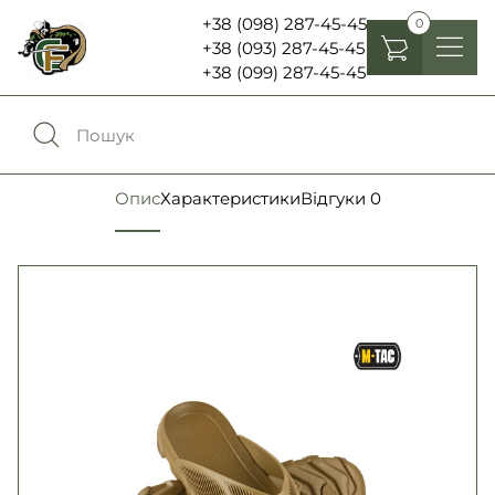
+38 (098) 287-45-45
0
+38 (093) 287-45-45
+38 (099) 287-45-45
Головні убори
Одяг
0
Порівняння
Опис
Характеристики
Відгуки
0
Взуття
Екіпірування та спорядження
0
Обране
Аксесуари
Увійти
Ліхтарі , біноклі та елементи живлення
Ножі та мультитули
Мова:
RU
UA
Шеврони, патчі та нашивки