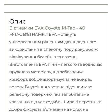
Нова Пошта (кур’єр)
юридичних осіб, Безготівковий для фізичних
Гарантія обміну/повернення товару
300 грн. / 1-2 дні
осіб.
(належної якості) впродовж 14 днів!
Опис
Детальніше
Самовивіз
Детально про умови повернення та обміну
В'єтнамки EVA Coyote M-Tac - 40
Безкоштовно
читайте на
сторінці
M-TAC В'ЄТНАМКИ EVA – стануть
Детальніше
Детальніше
універсальним рішенням для щоденного
використання в спекотну пору року, або ж
відвідування басейнів та лазень.
Виготовлені з EVA піни – легкого та водночас
пружного матеріалу, що забезпечує
комфорт, добре амортизує та не вбирає
вологу. Внутрішня частина підошви має
рельєфну поверхню, яка запобігатиме
ковзанню під час ходьби. Широкі перетинки
добре фіксують в’єтнамки на ногах, не