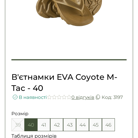
Погони
Каталог
Фурнітура
Акції
Second Hand NATO
Контакти
Про нас
Доставка і оплата
Повернення та обмін
В'єтнамки EVA Coyote M-
Tac - 40
В наявності
0 вiдгукiв
Код: 3197
Розмір
39
40
41
42
43
44
45
46
Таблиця розмірів