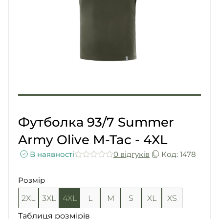
Погони
Каталог
Фурнітура
Акції
Second Hand NATO
Контакти
Про нас
Доставка і оплата
Повернення та обмін
Футболка 93/7 Summer
Army Olive M-Tac - 4XL
В наявності
0 вiдгукiв
Код: 1478
Розмір
2XL
3XL
4XL
L
M
S
XL
XS
Таблиця розмірів