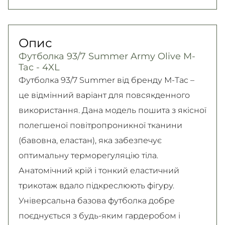
Нова Пошта (кур’єр)
юридичних осіб, Безготівковий для фізичних
Гарантія обміну/повернення товару
300 грн. / 1-2 дні
осіб.
(належної якості) впродовж 14 днів!
Опис
Детальніше
Самовивіз
Детально про умови повернення та обміну
Футболка 93/7 Summer Army Olive M-
Безкоштовно
читайте на
сторінці
Tac - 4XL
Детальніше
Детальніше
Футболка 93/7 Summer від бренду M-Tac –
це відмінний варіант для повсякденного
використання. Дана модель пошита з якісної
полегшеної повітропроникної тканини
(бавовна, еластан), яка забезпечує
оптимальну терморегуляцію тіла.
Анатомічний крій і тонкий еластичний
трикотаж вдало підкреслюють фігуру.
Універсальна базова футболка добре
поєднується з будь-яким гардеробом і