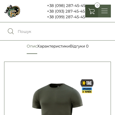
+38 (098) 287-45-45
0
+38 (093) 287-45-45
+38 (099) 287-45-45
Головні убори
Одяг
0
Порівняння
Опис
Характеристики
Відгуки
0
Взуття
Екіпірування та спорядження
0
Обране
Аксесуари
Увійти
Ліхтарі , біноклі та елементи живлення
Ножі та мультитули
Мова:
RU
UA
Шеврони, патчі та нашивки