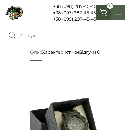
+38 (098) 287-45-45
0
+38 (093) 287-45-45
+38 (099) 287-45-45
Головні убори
Одяг
0
Порівняння
Опис
Характеристики
Відгуки
0
Взуття
Екіпірування та спорядження
0
Обране
Аксесуари
Увійти
Ліхтарі , біноклі та елементи живлення
Ножі та мультитули
Мова:
RU
UA
Шеврони, патчі та нашивки