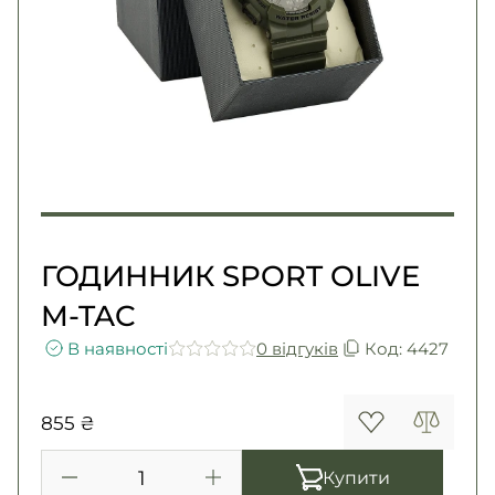
Погони
Каталог
Фурнітура
Акції
Second Hand NATO
Контакти
Про нас
Доставка і оплата
Повернення та обмін
ГОДИННИК SPORT OLIVE
M-TAC
В наявності
0 вiдгукiв
Код: 4427
855 ₴
Купити