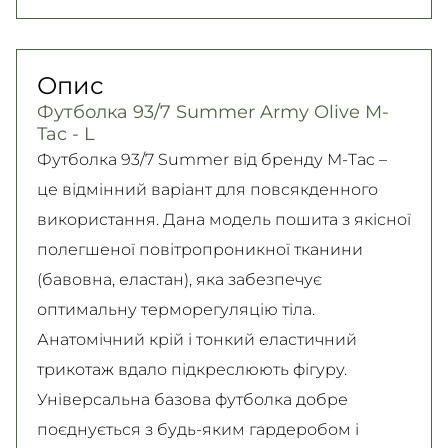
Нова Пошта (кур’єр)
юридичних осіб, Безготівковий для фізичних
Гарантія обміну/повернення товару
300 грн. / 1-2 дні
осіб.
(належної якості) впродовж 14 днів!
Опис
Детальніше
Самовивіз
Детально про умови повернення та обміну
Футболка 93/7 Summer Army Olive M-
Безкоштовно
читайте на
сторінці
Tac - L
Детальніше
Детальніше
Футболка 93/7 Summer від бренду M-Tac –
це відмінний варіант для повсякденного
використання. Дана модель пошита з якісної
полегшеної повітропроникної тканини
(бавовна, еластан), яка забезпечує
оптимальну терморегуляцію тіла.
Анатомічний крій і тонкий еластичний
трикотаж вдало підкреслюють фігуру.
Універсальна базова футболка добре
поєднується з будь-яким гардеробом і