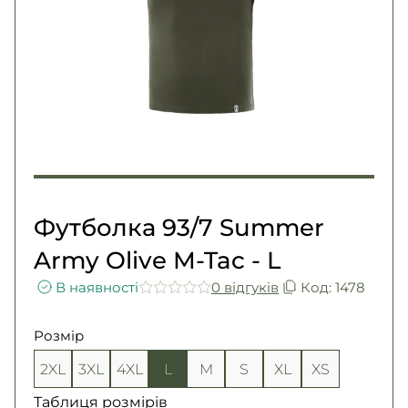
Погони
Каталог
Фурнітура
Акції
Second Hand NATO
Контакти
Про нас
Доставка і оплата
Повернення та обмін
Футболка 93/7 Summer
Army Olive M-Tac - L
В наявності
0 вiдгукiв
Код: 1478
Розмір
2XL
3XL
4XL
L
M
S
XL
XS
Таблиця розмірів