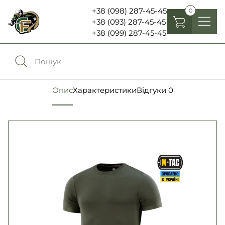
+38 (098) 287-45-45
0
+38 (093) 287-45-45
+38 (099) 287-45-45
Головні убори
Одяг
0
Порівняння
Опис
Характеристики
Відгуки
0
Взуття
Екіпірування та спорядження
0
Обране
Аксесуари
Увійти
Ліхтарі , біноклі та елементи живлення
Ножі та мультитули
Мова:
RU
UA
Шеврони, патчі та нашивки