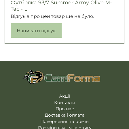
Футболка 93/7 Summer Army Olive M-
Tac - L
Відгуків про цей товар ще не було.
Написати відгук
Акції
Контакти
Про нас
Доставка і оплата
Повернення та обмін
Розміри взуття та одягу