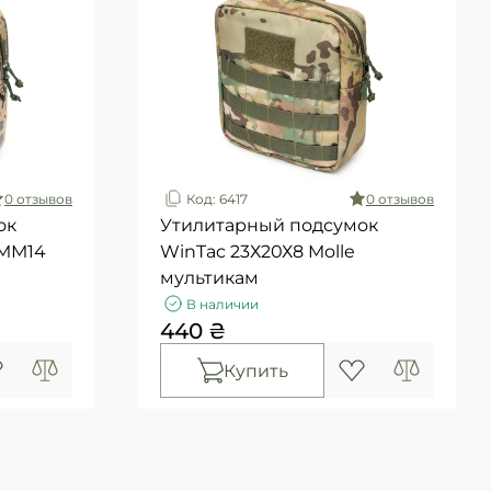
0 отзывов
Код: 6417
0 отзывов
ок
Утилитарный подсумок
 ММ14
WinTac 23Х20Х8 Molle
мультикам
В наличии
440 ₴
Купить