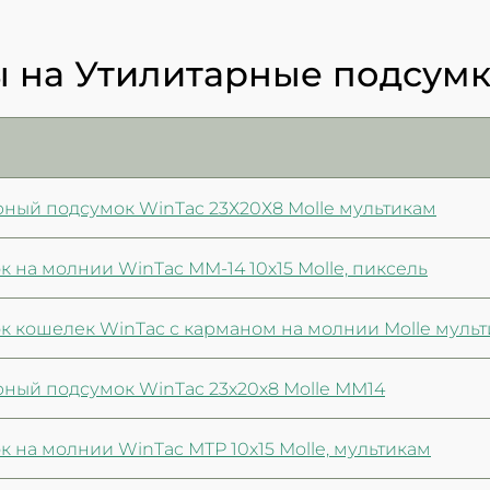
 на Утилитарные подсумки
рный подсумок WinTac 23Х20Х8 Molle мультикам
 на молнии WinTac ММ-14 10х15 Molle, пиксель
к кошелек WinTac с карманом на молнии Molle муль
рный подсумок WinTac 23х20х8 Molle ММ14
 на молнии WinTac МТР 10х15 Molle, мультикам