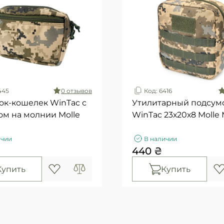
445
0 отзывов
Код: 6416
ок-кошелек WinTac с
Утилитарный подсум
м на молнии Molle
WinTac 23х20х8 Molle
ичии
В наличии
440 ₴
Купить
Купить