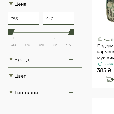
Цена
Код: 6
355
376
398
419
440
Подсум
кармано
мульти
Бренд
В нал
385 ₴
6
WinTac
Цвет
3
MM14
Тип ткани
3
Multicam
6
Cordura