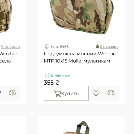
0 отзывов
Код: 6456
0 отзывов
WinTac
Подсумок на молнии WinTac
ксель
МТР 10х15 Molle, мультикам
В наличии
355 ₴
Купить