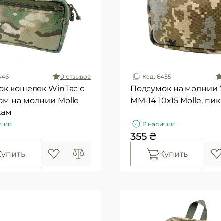
446
0 отзывов
Код: 6455
ок кошелек WinTac с
Подсумок на молнии 
м на молнии Molle
ММ-14 10х15 Molle, пи
кам
ичии
В наличии
355 ₴
Купить
Купить