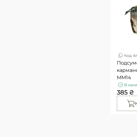
Код: 6
Подсум
кармано
ММ14
В нал
385 ₴