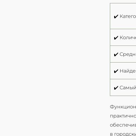
✔️ Катег
✔️ Колич
✔️ Средн
✔️ Найд
✔️ Самый
Функциона
практично
обеспечив
в городск