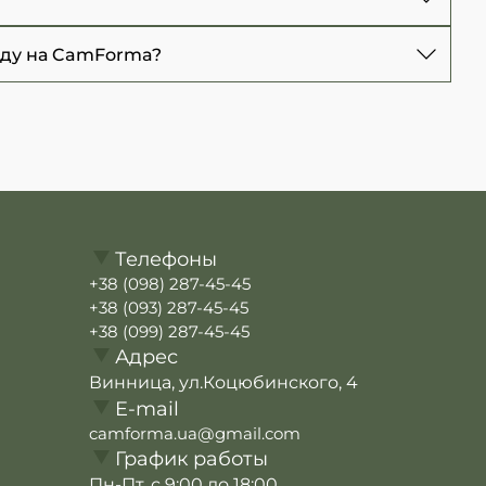
ли повседневное использование в городских
55 ₴
440 ₴
оду на CamForma?
ультикам
- 385 ₴
55 ₴
М14
- 385 ₴
55 ₴
ко ключевых факторов.
ультикам
- 385 ₴
вашим потребностям в хранении снаряжения.
Телефоны
ъемные модели.
+38 (098) 287-45-45
+38 (093) 287-45-45
из износостойких материалов, таких как нейлон
+38 (099) 287-45-45
при интенсивной эксплуатации.
Адрес
Винница, ул.Коцюбинского, 4
азнообразных отделений и карманов для
E-mail
camforma.ua@gmail.com
График работы
ремней и креплений для комфортного ношения
Пн-Пт. с 9:00 до 18:00