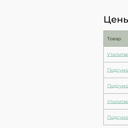
Цены
Товар
Утилита
Подсумок
Подсумо
Утилита
Подсумок