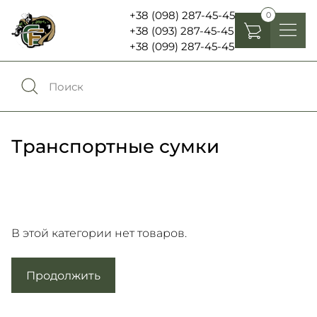
+38 (098) 287-45-45
0
+38 (093) 287-45-45
+38 (099) 287-45-45
Головные уборы
Одежда
0
Сравнение
Обувь
Транспортные сумки
Экипировка и снаряжение
0
Избранное
Аксесуары
Войти
Фонари, бинокли и елементы питания
В этой категории нет товаров.
Продолжить
Язык:
RU
UA
Шевроны, патчи , нашивки