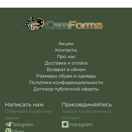
Погоны
Каталог
Фурнитура
Акции
Second Hand NATO
Контакты
Про нас
Акции
Контакты
Доставка и оплата
Про нас
Возврат и обмен
Доставка и оплата
Возврат и обмен
Размеры обуви и одежды
Политика конфиденциальности
Договор публичной оферты
Написать нам
Присоединяйтесь
Отвечаем в рабочее
Только качественный
время
контент
Telegram
Instagram
Viber