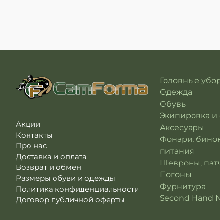
Головные убо
Одежда
Обувь
Экипировка и
Акции
Аксесуары
Контакты
Фонари, бино
Про нас
питания
Доставка и оплата
Шевроны, патч
Возврат и обмен
Погоны
Размеры обуви и одежды
Фурнитура
Политика конфиденциальности
Second Hand 
Договор публичной оферты