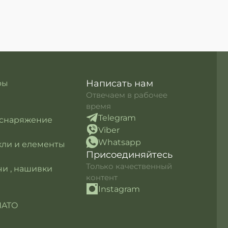
Написать нам
ры
Отвечаем в рабочее
время
Telegram
 снаряжение
Viber
Whatsapp
кли и елементы
Присоединяйтесь
Только качественный
и , нашивки
контент
Instagram
NATO