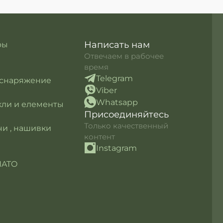
Написать нам
ры
Отвечаем в рабочее
время
Telegram
 снаряжение
Viber
Whatsapp
кли и елементы
Присоединяйтесь
Только качественный
и , нашивки
контент
Instagram
NATO