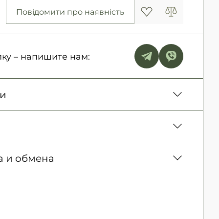
Повідомити про наявність
ку – напишите нам:
ки
нь. Наложенный платеж только для заказов
ие)
150 грн. / 1-2 дня
овара, Оплата картой в отделении, Картой
а и обмена
300 грн. / 1-2 дня
зналичными для юридических лиц,
Безкоштовно
ких лиц, Apple Pay, PrivatPay, Visa,
врата товара (должного качества) в течение
озврата и обмена читайте на
странице