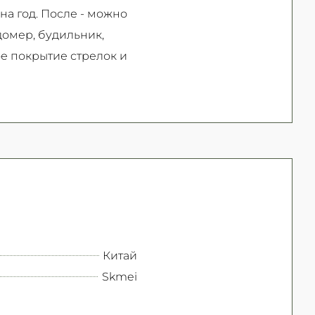
на год. После - можно
домер, будильник,
е покрытие стрелок и
Китай
Skmei