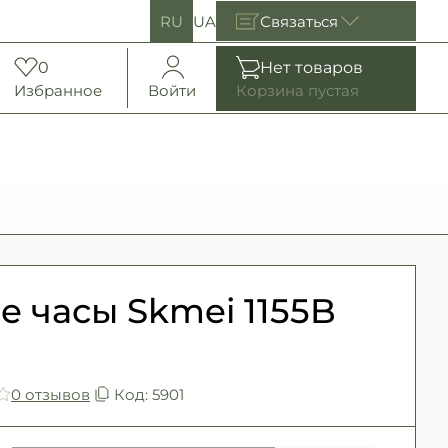
RU
UA
Связаться
0
Нет товаров
+38 (098) 287-45-45
Избранное
Войти
Корзина пустая
+38 (093) 287-45-45
+38 (099) 287-45-45
е часы Skmei 1155B
0 отзывов
Код: 5901