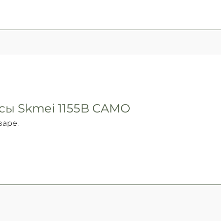
сы Skmei 1155B CAMO
варе.