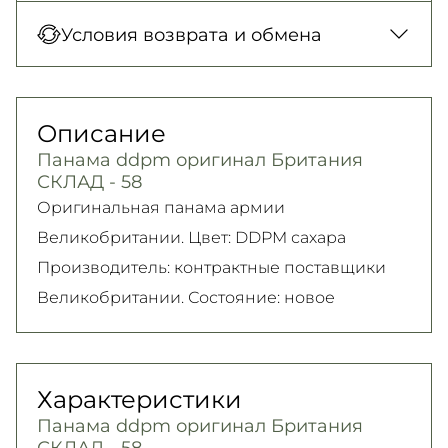
Новая Почта (отделение)
Оплата при получении товара, Оплата
Условия возврата и обмена
150 грн. / 1-2 дня
картой в отделении, Картой онлайн, Google
Новая Почта (курьер)
Pay, Безналичными для юридических лиц,
Гарантия обмена/возврата товара
300 грн. / 1-2 дня
Безналичными для физических лиц, Apple
(должного качества) в течение 14 дней!
Описание
Самовывоз
Pay, PrivatPay, Visa, Mastercard.
Подробно об условиях возврата и обмена
Панама ddpm оригинал Британия
Подробнее
Безкоштовно
читайте на
странице
СКЛАД - 58
Подробнее
Подробнее
Оригинальная панама армии
Великобритании. Цвет: DDPM сахара
Производитель: контрактные поставщики
Великобритании. Состояние: новое
Характеристики
Панама ddpm оригинал Британия
СКЛАД - 58