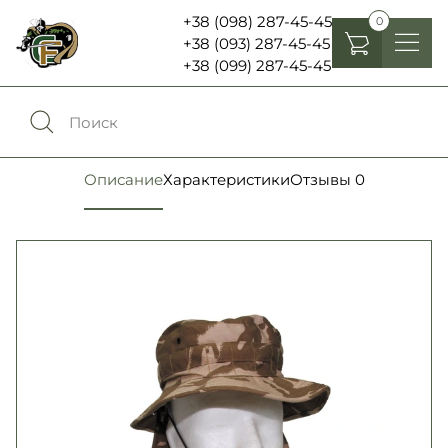
+38 (098) 287-45-45
0
+38 (093) 287-45-45
+38 (099) 287-45-45
Головные уборы
Одежда
0
Сравнение
Описание
Характеристики
Отзывы
0
Обувь
Экипировка и снаряжение
0
Избранное
Аксесуары
Войти
Фонари, бинокли и елементы питания
Язык:
RU
UA
Шевроны, патчи , нашивки