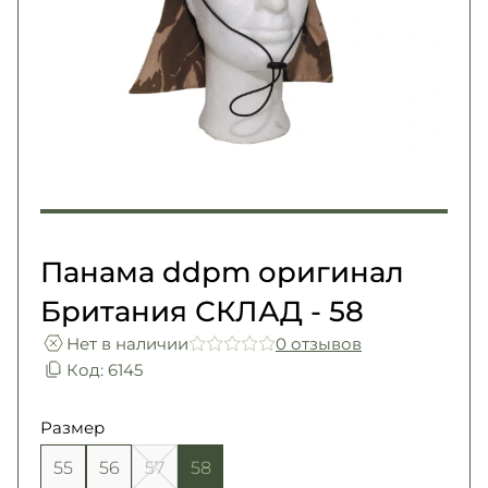
Погоны
Каталог
Фурнитура
Акции
Second Hand NATO
Контакты
Про нас
Доставка и оплата
Возврат и обмен
Панама ddpm оригинал
Британия СКЛАД - 58
Нет в наличии
0 отзывов
Код: 6145
Размер
55
56
57
58