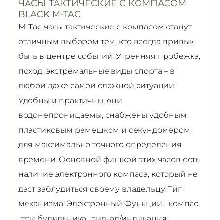
ЧАСЫ ТАКТИЧЕСКИЕ С КОМПАСОМ
Подробнее
Безкоштовно
читайте на
странице
BLACK M-TAC
Подробнее
Подробнее
M-Tac часы тактические с компасом станут
отличным выбором тем, кто всегда привык
быть в центре событий. Утренняя пробежка,
поход, экстремальные виды спорта – в
любой даже самой сложной ситуации.
Удобны и практичны, они
водонепроницаемы, снабжены удобным
пластиковым ремешком и секундомером
для максимально точного определения
времени. Основной фишкой этих часов есть
наличие электронного компаса, который не
даст заблудиться своему владельцу. Тип
механизма: Электронный Функции: -компас
-три будильника -сигнал/индикация