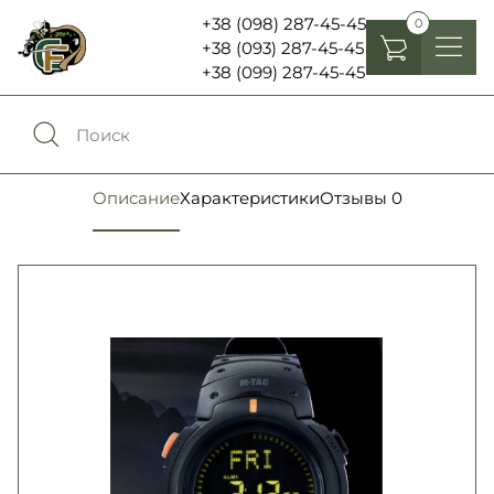
+38 (098) 287-45-45
0
+38 (093) 287-45-45
+38 (099) 287-45-45
Головные уборы
Одежда
0
Сравнение
Описание
Характеристики
Отзывы
0
Обувь
Экипировка и снаряжение
0
Избранное
Аксесуары
Войти
Фонари, бинокли и елементы питания
Язык:
RU
UA
Шевроны, патчи , нашивки