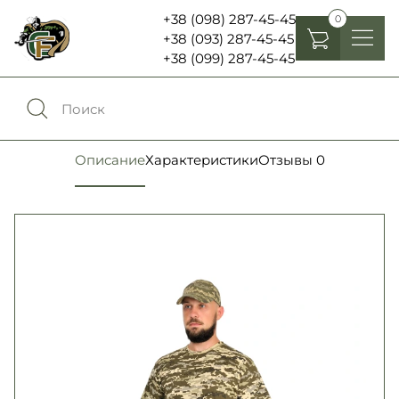
+38 (098) 287-45-45
0
+38 (093) 287-45-45
+38 (099) 287-45-45
Головные уборы
Одежда
0
Сравнение
Описание
Характеристики
Отзывы
0
Обувь
Экипировка и снаряжение
0
Избранное
Аксесуары
Войти
Фонари, бинокли и елементы питания
Язык:
RU
UA
Шевроны, патчи , нашивки