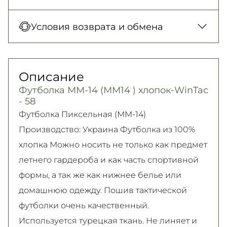
Новая Почта (отделение)
Оплата при получении товара, Оплата
Условия возврата и обмена
150 грн. / 1-2 дня
картой в отделении, Картой онлайн, Google
Новая Почта (курьер)
Pay, Безналичными для юридических лиц,
Гарантия обмена/возврата товара
300 грн. / 1-2 дня
Безналичными для физических лиц, Apple
(должного качества) в течение 14 дней!
Описание
Самовывоз
Pay, PrivatPay, Visa, Mastercard.
Подробно об условиях возврата и обмена
Футболка ММ-14 (ММ14 ) хлопок-WinTac
Подробнее
Безкоштовно
читайте на
странице
- 58
Подробнее
Подробнее
Футболка Пиксельная (ММ-14)
Производство: Украина Футболка из 100%
хлопка Можно носить не только как предмет
летнего гардероба и как часть спортивной
формы, а так же как нижнее белье или
домашнюю одежду. Пошив тактической
футболки очень качественный.
Используется турецкая ткань. Не линяет и