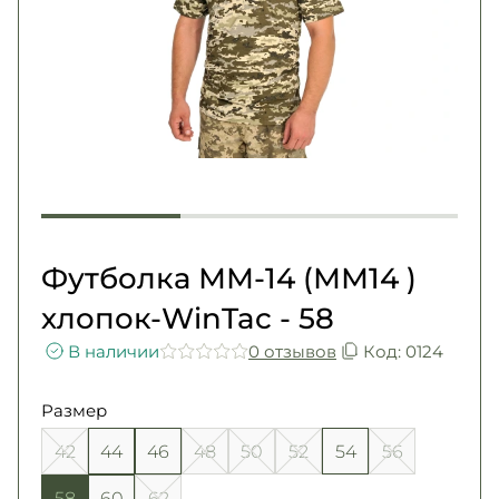
Погоны
Каталог
Фурнитура
Акции
Second Hand NATO
Контакты
Про нас
Доставка и оплата
Возврат и обмен
Футболка ММ-14 (ММ14 )
хлопок-WinTac - 58
В наличии
0 отзывов
Код: 0124
Размер
42
44
46
48
50
52
54
56
58
60
62