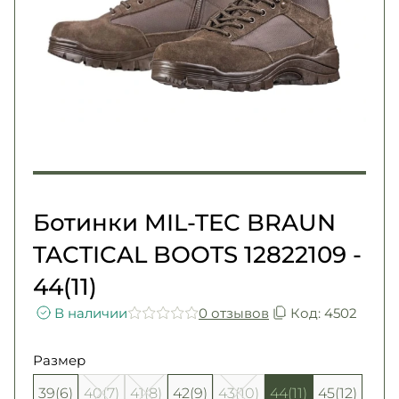
Погоны
Каталог
Фурнитура
Акции
Second Hand NATO
Контакты
Про нас
Доставка и оплата
Возврат и обмен
Ботинки MIL-TEC BRAUN
TACTICAL BOOTS 12822109 -
44(11)
В наличии
0 отзывов
Код: 4502
Размер
39(6)
40(7)
41(8)
42(9)
43(10)
44(11)
45(12)