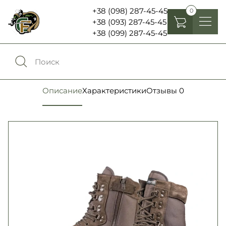
+38 (098) 287-45-45
0
+38 (093) 287-45-45
+38 (099) 287-45-45
Головные уборы
Одежда
0
Сравнение
Описание
Характеристики
Отзывы
0
Обувь
Экипировка и снаряжение
0
Избранное
Аксесуары
Войти
Фонари, бинокли и елементы питания
Язык:
RU
UA
Шевроны, патчи , нашивки