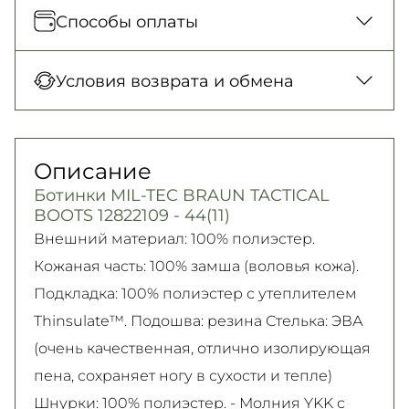
Отправка каждый день. Наложенный
Способы оплаты
платеж только для заказов от 500 грн.
Новая Почта (отделение)
Оплата при получении товара, Оплата
Условия возврата и обмена
150 грн. / 1-2 дня
картой в отделении, Картой онлайн, Google
Новая Почта (курьер)
Pay, Безналичными для юридических лиц,
Гарантия обмена/возврата товара
300 грн. / 1-2 дня
Безналичными для физических лиц, Apple
(должного качества) в течение 14 дней!
Описание
Самовывоз
Pay, PrivatPay, Visa, Mastercard.
Подробно об условиях возврата и обмена
Ботинки MIL-TEC BRAUN TACTICAL
Подробнее
Безкоштовно
читайте на
странице
BOOTS 12822109 - 44(11)
Подробнее
Подробнее
Внешний материал: 100% полиэстер.
Кожаная часть: 100% замша (воловья кожа).
Подкладка: 100% полиэстер с утеплителем
Thinsulate™. Подошва: резина Стелька: ЭВА
(очень качественная, отлично изолирующая
пена, сохраняет ногу в сухости и тепле)
Шнурки: 100% полиэстер. - Молния YKK с