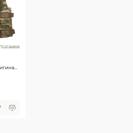
0 отзывов
игинал
й сорт