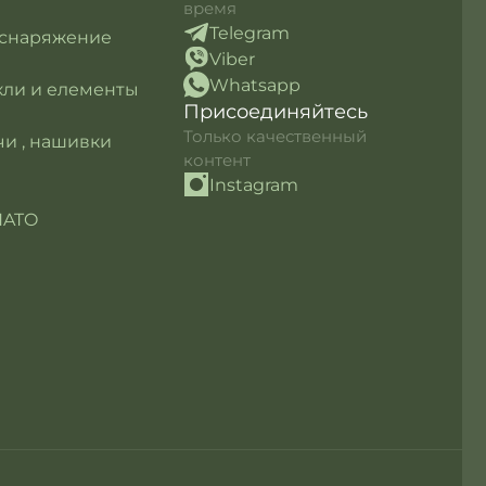
время
Telegram
 снаряжение
Viber
Whatsapp
кли и елементы
Присоединяйтесь
Только качественный
и , нашивки
контент
Instagram
NATO