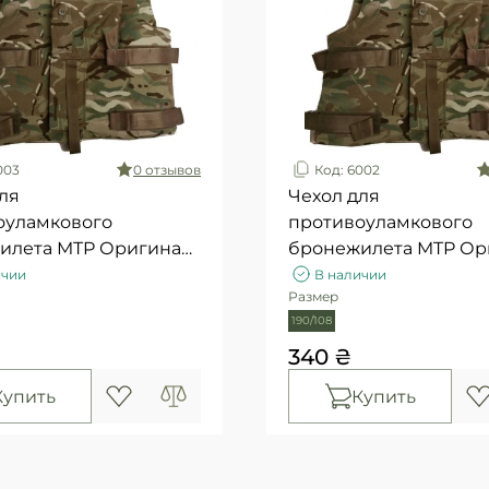
003
0 отзывов
Код: 6002
ля
Чехол для
оуламкового
противоуламкового
илета MTP Оригинал
бронежилета MTP Ор
 Б / у 1 сорт
Британия б / у высши
ичии
В наличии
Размер
190/108
340 ₴
Купить
Купить