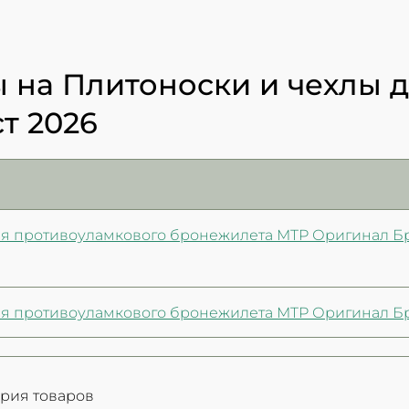
 на Плитоноски и чехлы 
ст 2026
ля противоуламкового бронежилета MTP Оригинал Бр
я противоуламкового бронежилета MTP Оригинал Брит
ория товаров