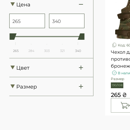
Цена
Код: 6
265
284
303
321
340
Чехол д
против
бронеж
Цвет
Британия
В нал
Размер
2
Multicam
Размер
190/108
265 ₴
2
190/108