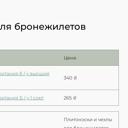
для бронежилетов
Цена
итания б / у высший
340 ₴
ания Б / у 1 сорт
265 ₴
Плитоноски и чехлы
для бронежилетов