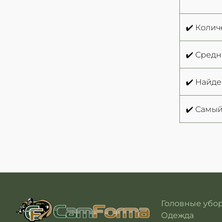
✔️ Колич
✔️ Средн
✔️ Найд
✔️ Самый
Головные убо
Одежда