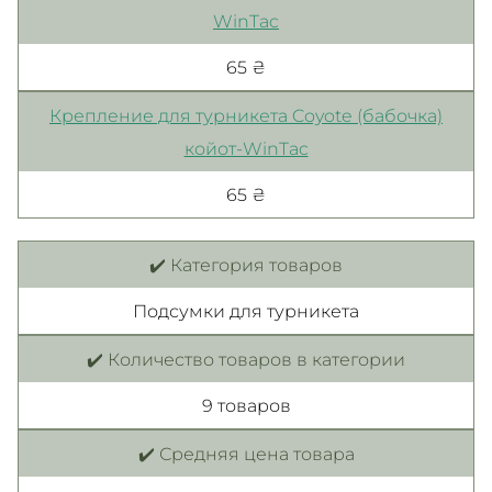
WinTac
65 ₴
Крепление для турникета Coyote (бабочка)
койот-WinTac
65 ₴
✔️ Категория товаров
Подсумки для турникета
✔️ Количество товаров в категории
9 товаров
✔️ Средняя цена товара