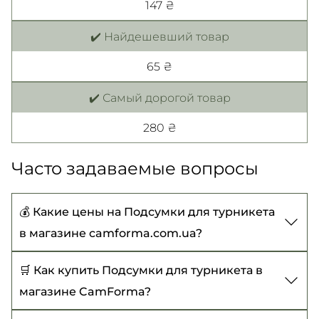
147 ₴
✔️ Найдешевший товар
65 ₴
✔️ Самый дорогой товар
280 ₴
Часто задаваемые вопросы
💰 Какие цены на Подсумки для турникета
в магазине camforma.com.ua?
Цены на Подсумки для турникета начинаются
🛒 Как купить Подсумки для турникета в
от 65 ₴ до 280 ₴
магазине CamForma?