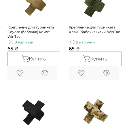
Погоны
Каталог
Фурнитура
Акции
Second Hand NATO
Крепление для турникета
Крепление для турникета
Контакты
Coyote (бабочка) койот-
Khaki (бабочка) хаки-WinTac
WinTac
Про нас
В наличии
В наличии
65 ₴
65 ₴
Доставка и оплата
Возврат и обмен
Купить
Купить