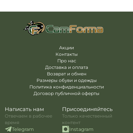
Крепление для турникета Coyote (бабочка)
черное-WinTac
- 65 ₴
WinTac
- 280 ₴
койот-WinTac
- 65 ₴
Подсумок для турникета МТР мультикам -
Подсумок для турникета ММ14 пиксель -
WinTac
- 165 ₴
WinTac
- 165 ₴
Крепление для турникета ММ14 (бабочка)
Акции
ММ14-WinTac
- 70 ₴
Контакты
Про нас
Доставка и оплата
Возврат и обмен
Размеры обуви и одежды
Политика конфиденциальности
Договор публичной оферты
Написать нам
Присоединяйтесь
Отвечаем в рабочее
Только качественный
время
контент
Telegram
Instagram