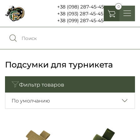
+38 (098) 287-45-45
0
+38 (093) 287-45-45
+38 (099) 287-45-45
Головные уборы
Одежда
0
Сравнение
Обувь
Подсумки для турникета
Экипировка и снаряжение
0
Избранное
Фильтр товаров
Аксесуары
Войти
По умолчанию
Фонари, бинокли и елементы питания
Язык:
RU
UA
Шевроны, патчи , нашивки