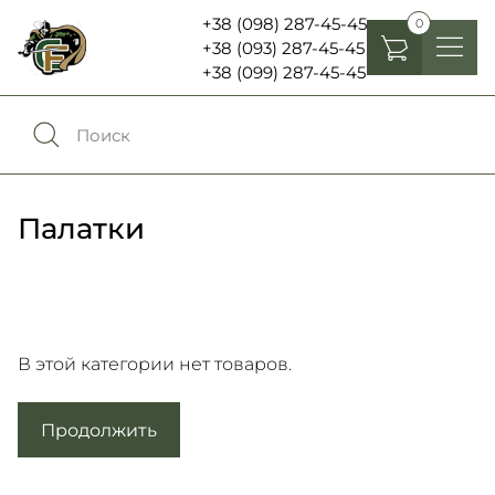
+38 (098) 287-45-45
0
+38 (093) 287-45-45
+38 (099) 287-45-45
Головные уборы
Одежда
0
Сравнение
Обувь
Палатки
Экипировка и снаряжение
0
Избранное
Аксесуары
Войти
Фонари, бинокли и елементы питания
В этой категории нет товаров.
Продолжить
Язык:
RU
UA
Шевроны, патчи , нашивки