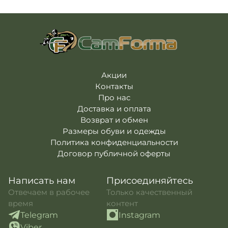
Погоны
Каталог
Фурнитура
Акции
Second Hand NATO
Контакты
Про нас
Акции
Контакты
Доставка и оплата
Про нас
Возврат и обмен
Доставка и оплата
Возврат и обмен
Размеры обуви и одежды
Политика конфиденциальности
Договор публичной оферты
Написать нам
Присоединяйтесь
Отвечаем в рабочее
Только качественный
время
контент
Telegram
Instagram
Viber