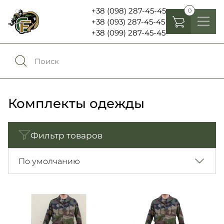
+38 (098) 287-45-45
0
+38 (093) 287-45-45
+38 (099) 287-45-45
Головные уборы
Одежда
0
Сравнение
Обувь
Комплекты одежды
Экипировка и снаряжение
0
Избранное
Фильтр товаров
Аксесуары
Войти
По умолчанию
Фонари, бинокли и елементы питания
Язык:
RU
UA
Шевроны, патчи , нашивки