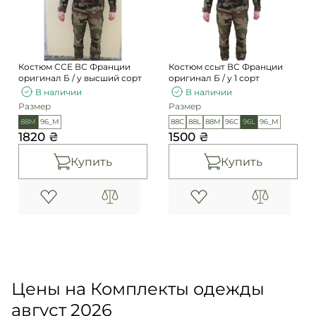
Погоны
Каталог
Фурнитура
Акции
Second Hand NATO
Костюм ССЕ ВС Франции
Костюм ссыт ВС Франции
Контакты
оригинал Б / у высший сорт
оригинал Б / у 1 сорт
В наличии
В наличии
Про нас
Размер
Размер
Доставка и оплата
88M
96_М
88C
88L
88M
96C
96L
96_М
1820 ₴
1500 ₴
Возврат и обмен
Купить
Купить
Цены на Комплекты одежды
август 2026