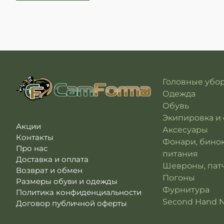
Головные убо
Одежда
Обувь
Экипировка и
Акции
Аксесуары
Контакты
Фонари, бино
Про нас
питания
Доставка и оплата
Шевроны, патч
Возврат и обмен
Погоны
Размеры обуви и одежды
Фурнитура
Политика конфиденциальности
Second Hand 
Договор публичной оферты