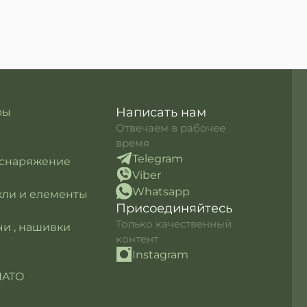
Написать нам
ры
Отвечаем в рабочее
время
Telegram
 снаряжение
Viber
Whatsapp
кли и елементы
Присоединяйтесь
Только качественный
и , нашивки
контент
Instagram
NATO