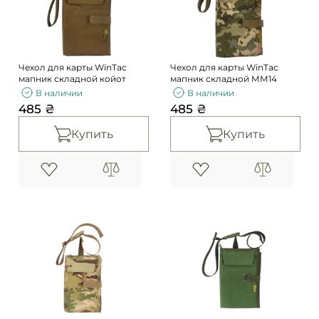
Погоны
Каталог
Фурнитура
Акции
Second Hand NATO
Чехол для карты WinTac
Чехол для карты WinTac
Контакты
мапник складной койот
мапник складной ММ14
В наличии
В наличии
Про нас
485 ₴
485 ₴
Доставка и оплата
Купить
Купить
Возврат и обмен