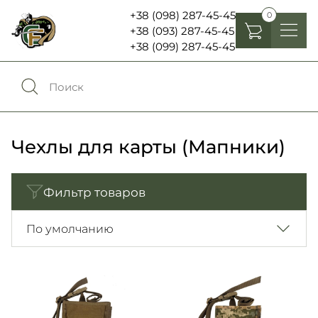
+38 (098) 287-45-45
0
+38 (093) 287-45-45
+38 (099) 287-45-45
Головные уборы
Одежда
0
Сравнение
Обувь
Чехлы для карты (Мапники)
Экипировка и снаряжение
0
Избранное
Фильтр товаров
Аксесуары
Войти
По умолчанию
Фонари, бинокли и елементы питания
Язык:
RU
UA
Шевроны, патчи , нашивки